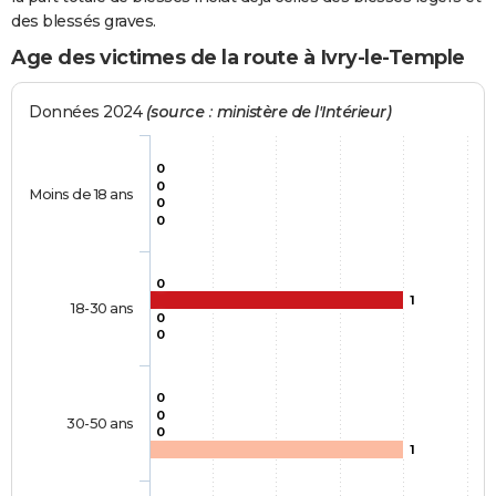
des blessés graves.
Age des victimes de la route à Ivry-le-Temple
Données 2024
(source : ministère de l'Intérieur)
0
0
Moins de 18 ans
0
0
0
1
18-30 ans
0
0
0
0
30-50 ans
0
1