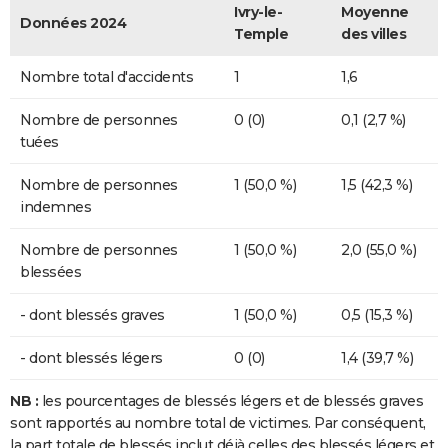
Ivry-le-
Moyenne
Données 2024
Temple
des villes
Nombre total d'accidents
1
1,6
Nombre de personnes
0 (0)
0,1 (2,7 %)
tuées
Nombre de personnes
1 (50,0 %)
1,5 (42,3 %)
indemnes
Nombre de personnes
1 (50,0 %)
2,0 (55,0 %)
blessées
- dont blessés graves
1 (50,0 %)
0,5 (15,3 %)
- dont blessés légers
0 (0)
1,4 (39,7 %)
NB :
les pourcentages de blessés légers et de blessés graves
sont rapportés au nombre total de victimes. Par conséquent,
la part totale de blessés inclut déjà celles des blessés légers et