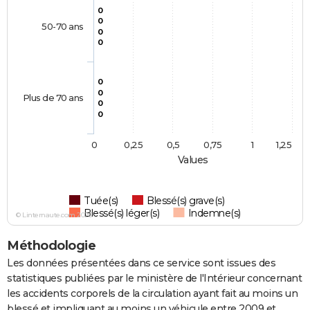
0
0
50-70 ans
0
0
0
0
Plus de 70 ans
0
0
0
0,25
0,5
0,75
1
1,25
Values
Tuée(s)
Blessé(s) grave(s)
Blessé(s) léger(s)
Indemne(s)
© Linternaute.com 2026
Méthodologie
Les données présentées dans ce service sont issues des
statistiques publiées par le ministère de l'Intérieur concernant
les accidents corporels de la circulation ayant fait au moins un
blessé et impliquant au moins un véhicule entre 2009 et