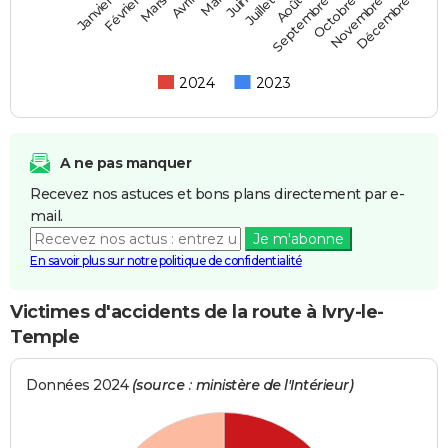
Février
Mai
Août
Novembre
Mars
Juin
Septembre
Décembre
Janvier
Avril
Juillet
Octobre
2024
2023
A ne pas manquer
Recevez nos astuces et bons plans directement par e-
mail.
Je m'abonne
En savoir plus sur notre politique de confidentialité
Victimes d'accidents de la route à Ivry-le-
Temple
Données 2024
(source : ministère de l'Intérieur)