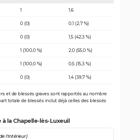
1
1,6
0 (0)
0,1 (2,7 %)
0 (0)
1,5 (42,3 %)
1 (100,0 %)
2,0 (55,0 %)
1 (100,0 %)
0,5 (15,3 %)
0 (0)
1,4 (39,7 %)
ers et de blessés graves sont rapportés au nombre
art totale de blessés inclut déjà celles des blessés
 à la Chapelle-lès-Luxeuil
e l'Intérieur)