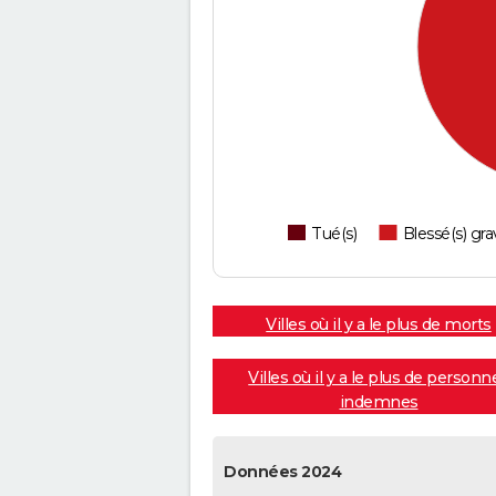
Tué(s)
Blessé(s) gra
Villes où il y a le plus de morts
Villes où il y a le plus de personn
indemnes
Données 2024