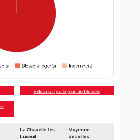
ve(s)
Blessé(s) léger(s)
Indemne(s)
Villes où il y a le plus de blessés
es
La Chapelle-lès-
Moyenne
Luxeuil
des villes