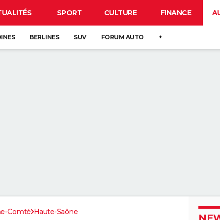
TUALITÉS
SPORT
CULTURE
FINANCE
A
DINES
BERLINES
SUV
FORUM AUTO
+
he-Comté
Haute-Saône
NEW