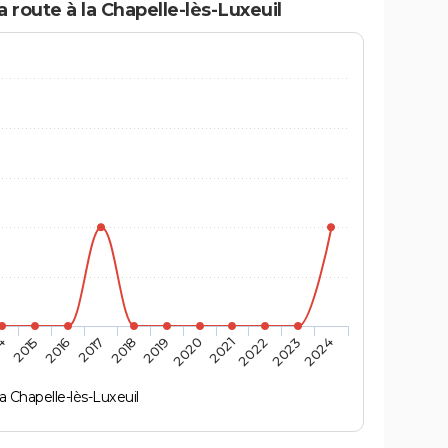
 route à la Chapelle-lès-Luxeuil
4
2015
2016
2017
2018
2019
2020
2021
2022
2023
2024
a Chapelle-lès-Luxeuil