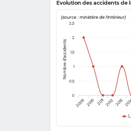
Evolution des accidents de la
(source : ministère de l'Intérieur)
2,5
2
Nombre d'accidents
1,5
1
0,5
0
2009
2010
2011
2012
2013
201
L