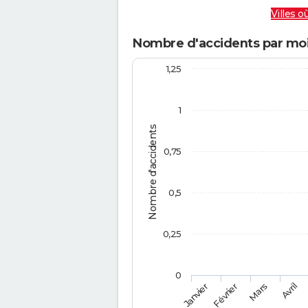
Villes où
Nombre d'accidents par mois
1,25
1
Nombre d'accidents
0,75
0,5
0,25
0
Février
Mars
Janvier
Avril