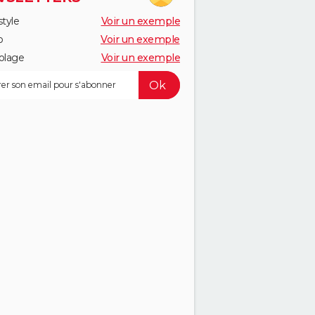
style
Voir un exemple
o
Voir un exemple
olage
Voir un exemple