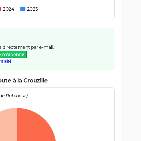
2024
2023
 directement par e-mail.
e m'abonne
tialité
ute à la Crouzille
e l'Intérieur)