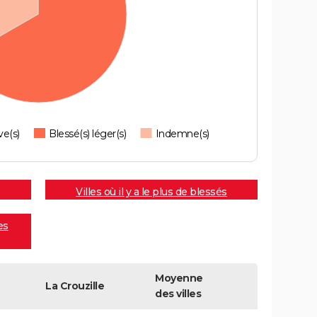
ve(s)
Blessé(s) léger(s)
Indemne(s)
Villes où il y a le plus de blessés
es
Moyenne
La Crouzille
des villes