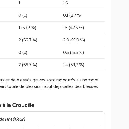
1
1,6
0 (0)
0,1 (2,7 %)
1 (33,3 %)
1,5 (42,3 %)
2 (66,7 %)
2,0 (55,0 %)
0 (0)
0,5 (15,3 %)
2 (66,7 %)
1,4 (39,7 %)
ers et de blessés graves sont rapportés au nombre
art totale de blessés inclut déjà celles des blessés
à la Crouzille
e l'Intérieur)