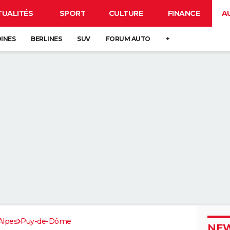
TUALITÉS
SPORT
CULTURE
FINANCE
A
DINES
BERLINES
SUV
FORUM AUTO
+
Alpes
Puy-de-Dôme
NEW