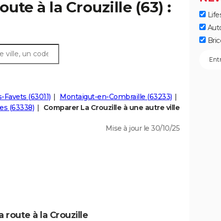
ute à la Crouzille (63) :
Life
Aut
Bric
s-Favets (63011)
Montaigut-en-Combraille (63233)
es (63338)
Comparer La Crouzille à une autre ville
Mise à jour le 30/10/25
 route à la Crouzille