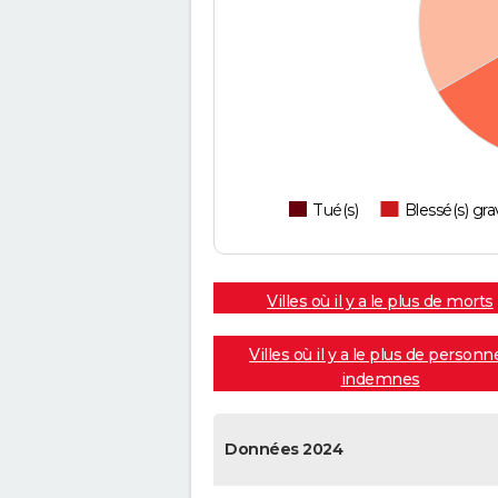
Tué(s)
Blessé(s) gra
Villes où il y a le plus de morts
Villes où il y a le plus de personn
indemnes
Données 2024