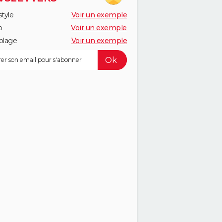
style
Voir un exemple
o
Voir un exemple
olage
Voir un exemple