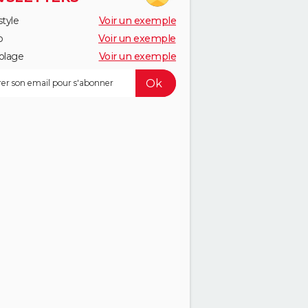
style
Voir un exemple
o
Voir un exemple
olage
Voir un exemple