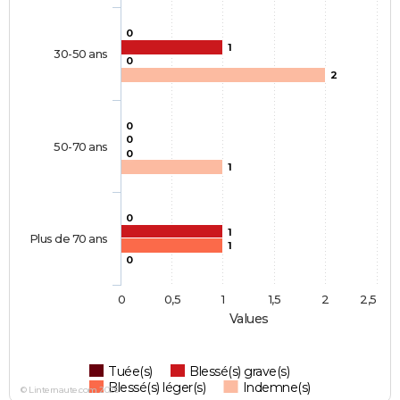
0
1
30-50 ans
0
2
0
0
50-70 ans
0
1
0
1
Plus de 70 ans
1
0
0
0,5
1
1,5
2
2,5
Values
Tuée(s)
Blessé(s) grave(s)
Blessé(s) léger(s)
Indemne(s)
© Linternaute.com 2026