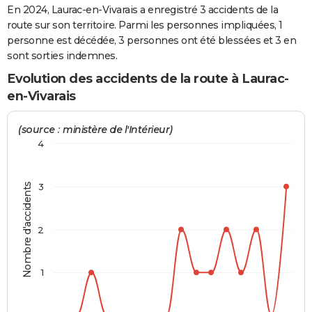
En 2024, Laurac-en-Vivarais a enregistré 3 accidents de la
City break
Voyage de noces
Climat
Destinations
Voyage nature
Forum
+
PHOTO
route sur son territoire. Parmi les personnes impliquées, 1
personne est décédée, 3 personnes ont été blessées et 3 en
GUIDES D'ACHAT
sont sorties indemnes.
BONS PLANS
Evolution des accidents de la route à Laurac-
en-Vivarais
CARTE DE VOEUX
Carte Bonne année
Carte Pâques
Carte de Noël
Carte Saint-Valentin
Carte d'anniversaire
(source : ministère de l'Intérieur)
DICTIONNAIRE
4
Biographies
Expressions
Dictionnaire
Citations
Proverbes
PROGRAMME TV
COPAINS D'AVANT
Nombre d'accidents
3
Se connecter
Collèges
Universités
Service militaire
S'inscrire
Lycées
Primaires
Entreprises
Avis de recherche
AVIS DE DÉCÈS
2
FORUM
Lifestyle
Sport
Television
Cinema
Bricolage
Culture
Auto
Voyage
1