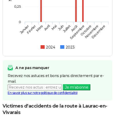
0,25
0
Février
Mai
Août
Novembre
Mars
Juin
Septembre
Décembre
Janvier
Avril
Juillet
Octobre
2024
2023
A ne pas manquer
Recevez nos astuces et bons plans directement par e-
mail.
Je m'abonne
En savoir plus sur notre politique de confidentialité
Victimes d'accidents de la route à Laurac-en-
Vivarais