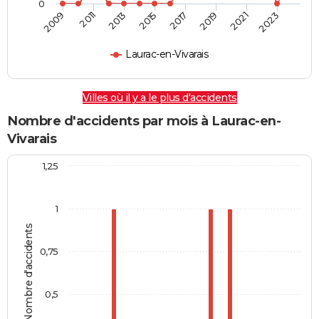
0
2009
2011
2013
2015
2017
2019
2021
2023
Laurac-en-Vivarais
Villes où il y a le plus d'accidents
Nombre d'accidents par mois à Laurac-en-
Vivarais
1,25
1
Nombre d'accidents
0,75
0,5