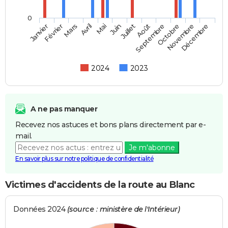
0
Février
Mai
Août
Novembre
Janvier
Avril
Juillet
Octobre
Mars
Juin
Septembre
Décembre
2024
2023
A ne pas manquer
Recevez nos astuces et bons plans directement par e-
mail.
Je m'abonne
En savoir plus sur notre politique de confidentialité
Victimes d'accidents de la route au Blanc
Données 2024
(source : ministère de l'Intérieur)