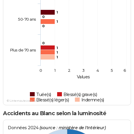
1
0
50-70 ans
1
0
0
1
Plus de 70 ans
1
1
0
1
2
3
4
5
6
Values
Tuée(s)
Blessé(s) grave(s)
Blessé(s) léger(s)
Indemne(s)
© Linternaute.com 2026
Accidents au Blanc selon la luminosité
Données 2024
(source : ministère de l'Intérieur)