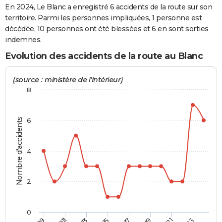
En 2024, Le Blanc a enregistré 6 accidents de la route sur son
City break
Voyage de noces
Climat
Destinations
Voyage nature
Forum
+
PHOTO
territoire. Parmi les personnes impliquées, 1 personne est
décédée, 10 personnes ont été blessées et 6 en sont sorties
GUIDES D'ACHAT
indemnes.
BONS PLANS
Evolution des accidents de la route au Blanc
CARTE DE VOEUX
(source : ministère de l'Intérieur)
Carte Bonne année
Carte Pâques
Carte de Noël
Carte Saint-Valentin
Carte d'anniversaire
8
DICTIONNAIRE
Biographies
Expressions
Dictionnaire
Citations
Proverbes
PROGRAMME TV
Nombre d'accidents
6
COPAINS D'AVANT
Se connecter
Collèges
Universités
Service militaire
S'inscrire
Lycées
Primaires
Entreprises
Avis de recherche
4
AVIS DE DÉCÈS
FORUM
2
Lifestyle
Sport
Television
Cinema
Bricolage
Culture
Auto
Voyage
0