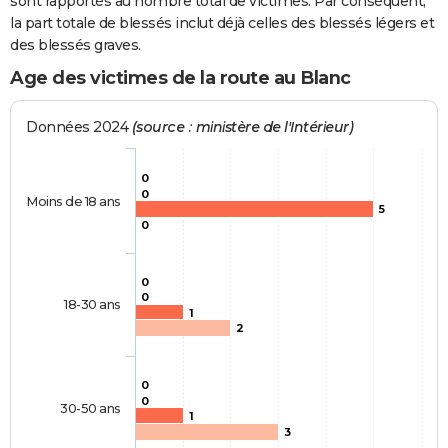
sont rapportés au nombre total de victimes. Par conséquent,
la part totale de blessés inclut déjà celles des blessés légers et
des blessés graves.
Age des victimes de la route au Blanc
Données 2024
(source : ministère de l'Intérieur)
0
0
Moins de 18 ans
5
0
0
0
18-30 ans
1
2
0
0
30-50 ans
1
3