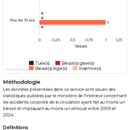
0
0
Plus de 70 ans
1
0
0
0,25
0,5
0,75
1
1,25
Values
Tuée(s)
Blessé(s) grave(s)
Blessé(s) léger(s)
Indemne(s)
© Linternaute.com 2026
Méthodologie
Les données présentées dans ce service sont issues des
statistiques publiées par le ministère de l'Intérieur concernant
les accidents corporels de la circulation ayant fait au moins un
blessé et impliquant au moins un véhicule entre 2009 et
2024.
Définitions