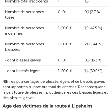
Nombre total d'accidents
1
1,6
Nombre de personnes
0 (0)
0,1 (2,7 %)
tuées
Nombre de personnes
1 (50,0 %)
1,5 (42,5 %)
indemnes
Nombre de personnes
1 (50,0 %)
2,0 (54,8 %)
blessées
- dont blessés graves
0 (0)
0,6 (15,3 %)
- dont blessés légers
1 (50,0 %)
1,4 (39,5 %)
NB :
les pourcentages de blessés légers et de blessés graves
sont rapportés au nombre total de victimes. Par conséquent,
la part totale de blessés inclut déjà celles des blessés légers et
des blessés graves.
Age des victimes de la route à Lipsheim