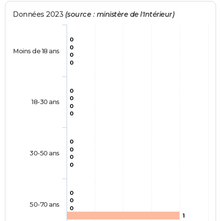
Données 2023
(source : ministère de l'Intérieur)
0
0
Moins de 18 ans
0
0
0
0
18-30 ans
0
0
0
0
30-50 ans
0
0
0
0
50-70 ans
0
1