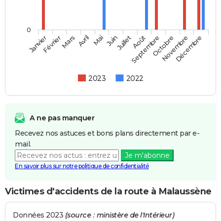
0
Février
Mai
Août
Novembre
Janvier
Avril
Juillet
Octobre
Mars
Juin
Septembre
Décembre
2023
2022
A ne pas manquer
Recevez nos astuces et bons plans directement par e-
mail.
Je m'abonne
En savoir plus sur notre politique de confidentialité
Victimes d'accidents de la route à Malaussène
Données 2023
(source : ministère de l'Intérieur)