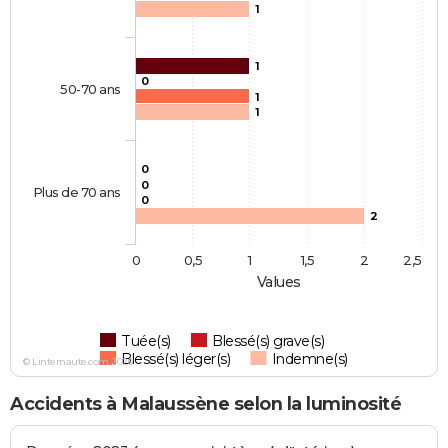
1
1
0
50-70 ans
1
1
0
0
Plus de 70 ans
0
2
0
0,5
1
1,5
2
2,5
Values
Tuée(s)
Blessé(s) grave(s)
Blessé(s) léger(s)
Indemne(s)
© Linternaute.com 2026
Accidents à Malaussène selon la luminosité