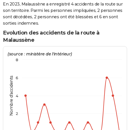
En 2023, Malaussène a enregistré 4 accidents de la route sur
City break
Voyage de noces
Climat
Destinations
Voyage nature
Forum
+
PHOTO
son territoire. Parmi les personnes impliquées, 2 personnes
sont décédées, 2 personnes ont été blessées et 6 en sont
GUIDES D'ACHAT
sorties indemnes.
BONS PLANS
Evolution des accidents de la route à
Malaussène
CARTE DE VOEUX
Carte Bonne année
Carte Pâques
Carte de Noël
Carte Saint-Valentin
Carte d'anniversaire
(source : ministère de l'Intérieur)
DICTIONNAIRE
8
Biographies
Expressions
Dictionnaire
Citations
Proverbes
PROGRAMME TV
COPAINS D'AVANT
Nombre d'accidents
6
Se connecter
Collèges
Universités
Service militaire
S'inscrire
Lycées
Primaires
Entreprises
Avis de recherche
AVIS DE DÉCÈS
4
FORUM
Lifestyle
Sport
Television
Cinema
Bricolage
Culture
Auto
Voyage
2