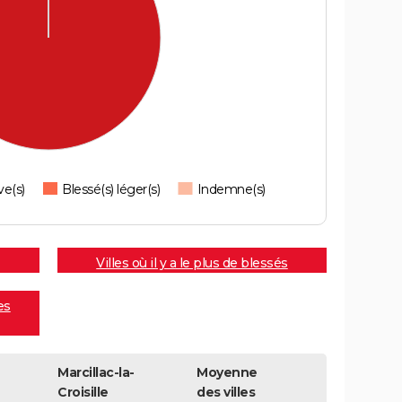
ve(s)
Blessé(s) léger(s)
Indemne(s)
Villes où il y a le plus de blessés
es
Marcillac-la-
Moyenne
Croisille
des villes