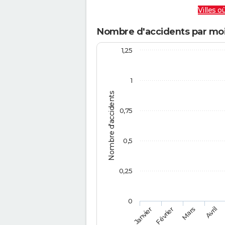
Villes où
Nombre d'accidents par mois 
1,25
1
Nombre d'accidents
0,75
0,5
0,25
0
Février
Mars
Janvier
Avril