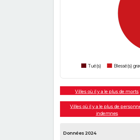
Tué(s)
Blessé(s) gra
Villes où il y a le plus de morts
Villes où il y a le plus de personn
indemnes
Données 2024