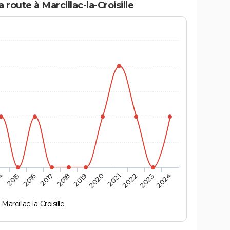
 route à Marcillac-la-Croisille
4
2015
2016
2017
2018
2019
2020
2021
2022
2023
2024
Marcillac-la-Croisille