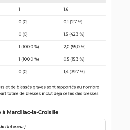
1
1,6
0 (0)
0,1 (2,7 %)
0 (0)
1,5 (42,3 %)
1 (100,0 %)
2,0 (55,0 %)
1 (100,0 %)
0,5 (15,3 %)
0 (0)
1,4 (39,7 %)
ers et de blessés graves sont rapportés au nombre
art totale de blessés inclut déjà celles des blessés
à Marcillac-la-Croisille
e l'Intérieur)