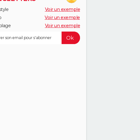
style
Voir un exemple
o
Voir un exemple
olage
Voir un exemple