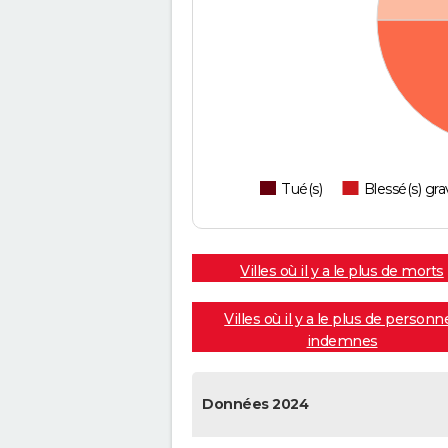
Tué(s)
Blessé(s) gra
Villes où il y a le plus de morts
Villes où il y a le plus de personn
indemnes
Données 2024