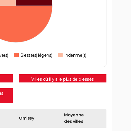
ve(s)
Blessé(s) léger(s)
Indemne(s)
Villes où il y a le plus de blessés
es
Moyenne
Omissy
des villes