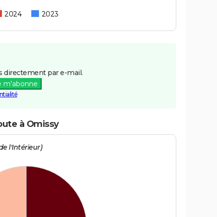
2024
2023
 directement par e-mail.
e m'abonne
tialité
route à Omissy
e l'Intérieur)