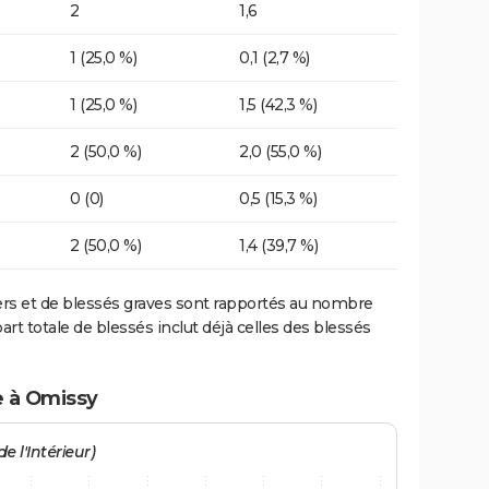
2
1,6
1 (25,0 %)
0,1 (2,7 %)
1 (25,0 %)
1,5 (42,3 %)
2 (50,0 %)
2,0 (55,0 %)
0 (0)
0,5 (15,3 %)
2 (50,0 %)
1,4 (39,7 %)
ers et de blessés graves sont rapportés au nombre
art totale de blessés inclut déjà celles des blessés
e à Omissy
e l'Intérieur)