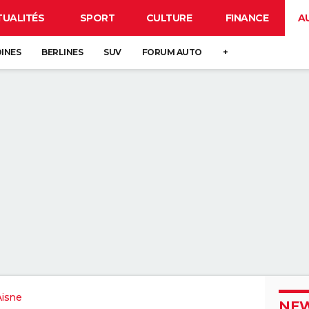
TUALITÉS
SPORT
CULTURE
FINANCE
A
DINES
BERLINES
SUV
FORUM AUTO
+
Aisne
NEW