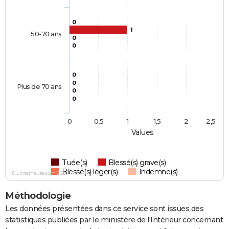
0
1
50-70 ans
0
0
0
0
Plus de 70 ans
0
0
0
0,5
1
1,5
2
2,5
Values
Tuée(s)
Blessé(s) grave(s)
Blessé(s) léger(s)
Indemne(s)
© Linternaute.com 2026
Méthodologie
Les données présentées dans ce service sont issues des
statistiques publiées par le ministère de l'Intérieur concernant