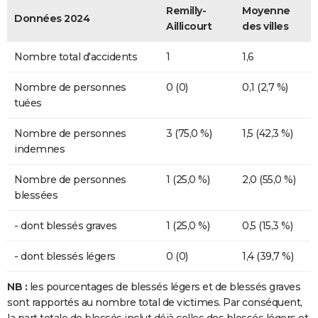
Remilly-
Moyenne
Données 2024
Aillicourt
des villes
Nombre total d'accidents
1
1,6
Nombre de personnes
0 (0)
0,1 (2,7 %)
tuées
Nombre de personnes
3 (75,0 %)
1,5 (42,3 %)
indemnes
Nombre de personnes
1 (25,0 %)
2,0 (55,0 %)
blessées
- dont blessés graves
1 (25,0 %)
0,5 (15,3 %)
- dont blessés légers
0 (0)
1,4 (39,7 %)
NB :
les pourcentages de blessés légers et de blessés graves
sont rapportés au nombre total de victimes. Par conséquent,