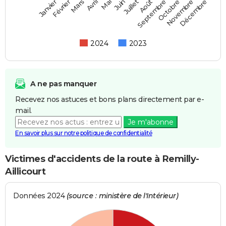
Février
Mai
Août
Novembre
Mars
Juin
Septembre
Décembre
Janvier
Avril
Juillet
Octobre
2024
2023
A ne pas manquer
Recevez nos astuces et bons plans directement par e-
mail.
Je m'abonne
En savoir plus sur notre politique de confidentialité
Victimes d'accidents de la route à Remilly-
Aillicourt
Données 2024
(source : ministère de l'Intérieur)