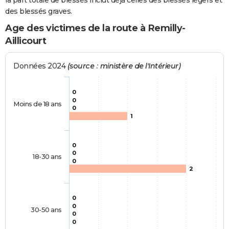
la part totale de blessés inclut déjà celles des blessés légers et
des blessés graves.
Age des victimes de la route à Remilly-
Aillicourt
Données 2024
(source : ministère de l'Intérieur)
0
0
Moins de 18 ans
0
1
0
0
18-30 ans
0
2
0
0
30-50 ans
0
0