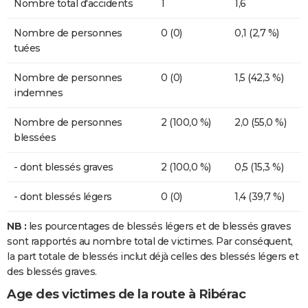
Nombre total d'accidents
1
1,6
Nombre de personnes
0 (0)
0,1 (2,7 %)
tuées
Nombre de personnes
0 (0)
1,5 (42,3 %)
indemnes
Nombre de personnes
2 (100,0 %)
2,0 (55,0 %)
blessées
- dont blessés graves
2 (100,0 %)
0,5 (15,3 %)
- dont blessés légers
0 (0)
1,4 (39,7 %)
NB :
les pourcentages de blessés légers et de blessés graves
sont rapportés au nombre total de victimes. Par conséquent,
la part totale de blessés inclut déjà celles des blessés légers et
des blessés graves.
Age des victimes de la route à Ribérac