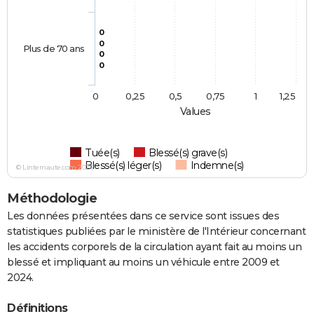
0
0
Plus de 70 ans
0
0
0
0,25
0,5
0,75
1
1,25
Values
Tuée(s)
Blessé(s) grave(s)
Blessé(s) léger(s)
Indemne(s)
© Linternaute.com 2026
Méthodologie
Les données présentées dans ce service sont issues des
statistiques publiées par le ministère de l'Intérieur concernant
les accidents corporels de la circulation ayant fait au moins un
blessé et impliquant au moins un véhicule entre 2009 et
2024.
Définitions