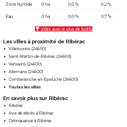
Zone humide
0 ha
0,0 %
0,2 %
Eau
0 ha
0,0 %
0,7 %
Villes avec le plus de forêts
Les villes à proximité de Ribérac
Villetoureix (24600)
Saint-Martin-de-Ribérac (24600)
Vanxains (24600)
Allemans (24600)
Comberanche-et-Épeluche (24600)
Toutes les villes
En savoir plus sur Ribérac
Ribérac
Avis de décès à Ribérac
Délinquance à Ribérac