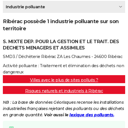
City break
Voyage de noces
Climat
Destinations
Voyage nature
Forum
+
Industrie polluante
PHOTO
GUIDES D'ACHAT
Ribérac possède 1 industrie polluante sur son
territoire
BONS PLANS
S. MIXTE DEP. POUR LA GESTION ET LE TRAIT. DES
CARTE DE VOEUX
DECHETS MENAGERS ET ASSIMILES
Carte Bonne année
Carte Pâques
Carte de Noël
Carte Saint-Valentin
Carte d'anniversaire
DICTIONNAIRE
SMD3 / Déchèterie Ribérac ZA Les Chaumes - 24600 Ribérac
Biographies
Expressions
Dictionnaire
Citations
Proverbes
PROGRAMME TV
Activité polluante : Traitement et élimination des déchets non
dangereux
COPAINS D'AVANT
Villes avec le plus de sites pollués ?
Se connecter
Collèges
Universités
Service militaire
S'inscrire
Lycées
Primaires
Entreprises
Avis de recherche
AVIS DE DÉCÈS
Risques naturels et industriels à Ribérac
FORUM
NB : La base de données Géorisques recense les installations
industrielles françaises rejetant des polluants ou des déchets
Lifestyle
Sport
Television
Cinema
Bricolage
Culture
Auto
Voyage
en grande quantité.
Voir aussi le
lexique des polluants.