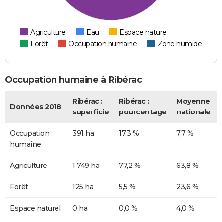
Agriculture
Eau
Espace naturel
Forêt
Occupation humaine
Zone humide
Occupation humaine à Ribérac
Ribérac :
Ribérac :
Moyenne
Données 2018
superficie
pourcentage
nationale
Occupation
391 ha
17,3 %
7,7 %
humaine
Agriculture
1 749 ha
77,2 %
63,8 %
Forêt
125 ha
5,5 %
23,6 %
Espace naturel
0 ha
0,0 %
4,0 %