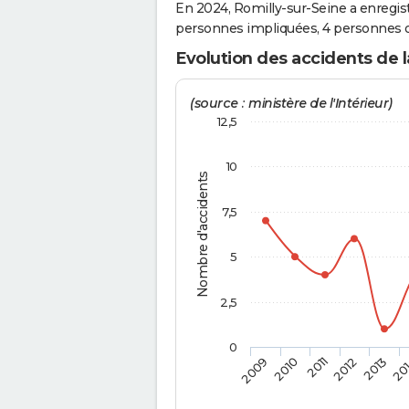
En 2024, Romilly-sur-Seine a enregistr
personnes impliquées, 4 personnes o
Evolution des accidents de l
(source : ministère de l'Intérieur)
12,5
10
Nombre d'accidents
7,5
5
2,5
0
2009
2010
2011
2012
2013
20