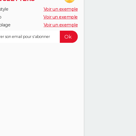
style
Voir un exemple
o
Voir un exemple
olage
Voir un exemple