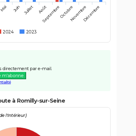
Mai
Août
Novembre
Juin
Septembre
Décembre
Juillet
Octobre
2024
2023
 directement par e-mail.
e m'abonne
tialité
oute à Romilly-sur-Seine
e l'Intérieur)