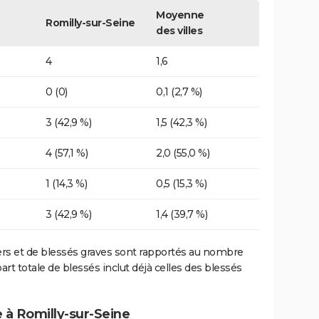
Moyenne
Romilly-sur-Seine
des villes
4
1,6
0 (0)
0,1 (2,7 %)
3 (42,9 %)
1,5 (42,3 %)
4 (57,1 %)
2,0 (55,0 %)
1 (14,3 %)
0,5 (15,3 %)
3 (42,9 %)
1,4 (39,7 %)
ers et de blessés graves sont rapportés au nombre
art totale de blessés inclut déjà celles des blessés
 à Romilly-sur-Seine