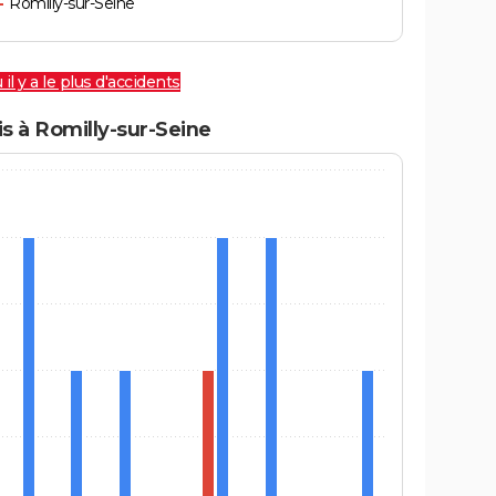
Romilly-sur-Seine
 il y a le plus d'accidents
s à Romilly-sur-Seine