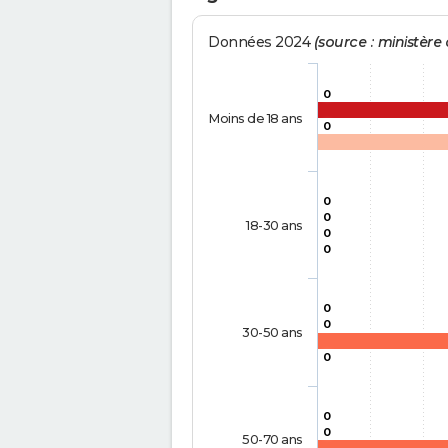
Données 2024
(source : ministère d
0
Moins de 18 ans
0
0
0
18-30 ans
0
0
0
0
30-50 ans
0
0
0
50-70 ans