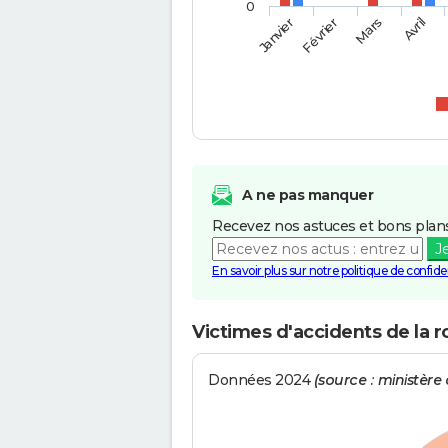
0
Février
Mars
Janvier
Avril
A ne pas manquer
Recevez nos astuces et bons plans
J
En savoir plus sur notre politique de confiden
Victimes d'accidents de la r
Données 2024
(source : ministère d