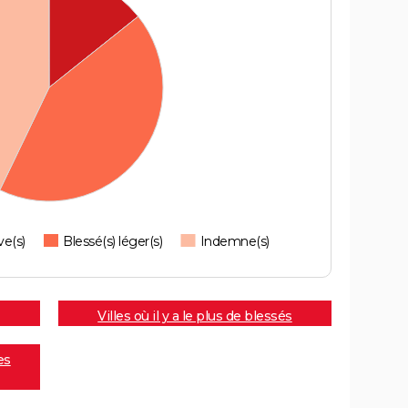
ve(s)
Blessé(s) léger(s)
Indemne(s)
Villes où il y a le plus de blessés
es