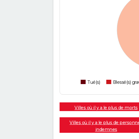
Tué(s)
Blessé(s) gra
Villes où il y a le plus de morts
Villes où il y a le plus de personn
indemnes