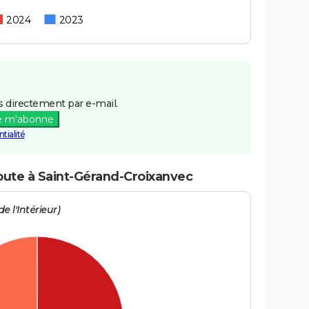
2024
2023
 directement par e-mail.
e m'abonne
tialité
route à Saint-Gérand-Croixanvec
e l'Intérieur)