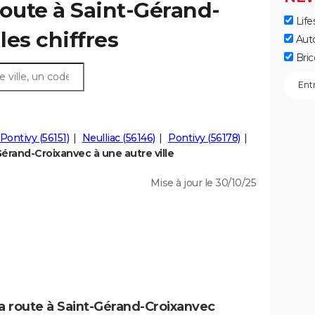
route à Saint-Gérand-
Life
les chiffres
Aut
Bric
Pontivy (56151)
Neulliac (56146)
Pontivy (56178)
érand-Croixanvec à une autre ville
Mise à jour le 30/10/25
la route à Saint-Gérand-Croixanvec