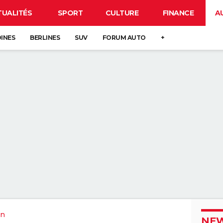
TUALITÉS
SPORT
CULTURE
FINANCE
A
DINES
BERLINES
SUV
FORUM AUTO
+
an
NEW