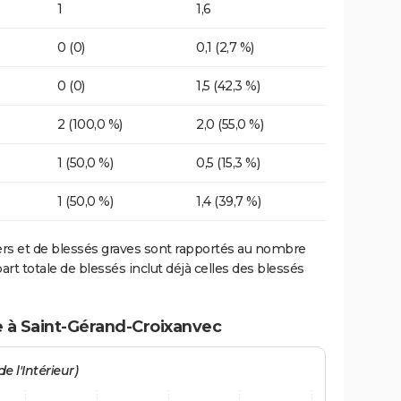
1
1,6
0 (0)
0,1 (2,7 %)
0 (0)
1,5 (42,3 %)
2 (100,0 %)
2,0 (55,0 %)
1 (50,0 %)
0,5 (15,3 %)
1 (50,0 %)
1,4 (39,7 %)
ers et de blessés graves sont rapportés au nombre
art totale de blessés inclut déjà celles des blessés
e à Saint-Gérand-Croixanvec
e l'Intérieur)