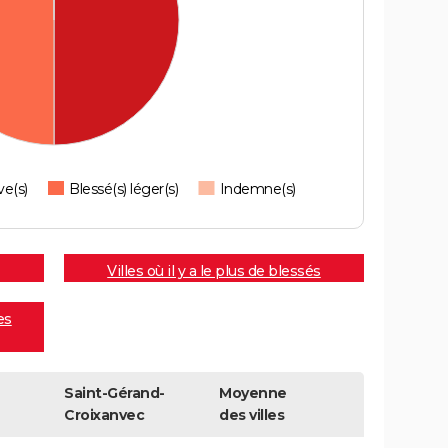
ve(s)
Blessé(s) léger(s)
Indemne(s)
Villes où il y a le plus de blessés
es
Saint-Gérand-
Moyenne
Croixanvec
des villes