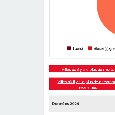
Tué(s)
Blessé(s) gra
Villes où il y a le plus de morts
Villes où il y a le plus de personn
indemnes
Données 2024