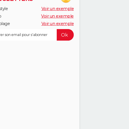
style
Voir un exemple
o
Voir un exemple
olage
Voir un exemple