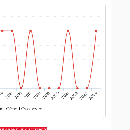
14
2015
2016
2017
2018
2019
2020
2021
2022
2023
2024
int-Gérand-Croixanvec
 il y a le plus d'accidents