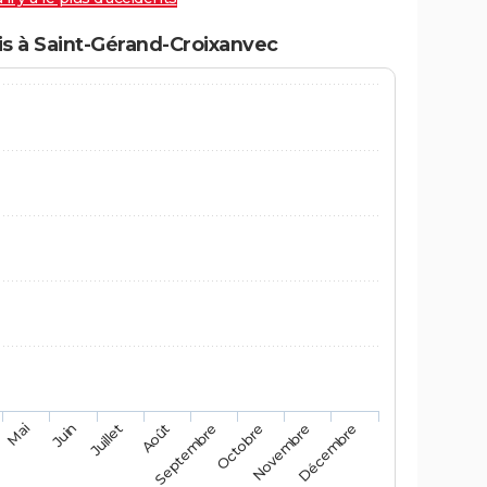
s à Saint-Gérand-Croixanvec
Mai
Août
Novembre
Juin
Septembre
Décembre
Juillet
Octobre