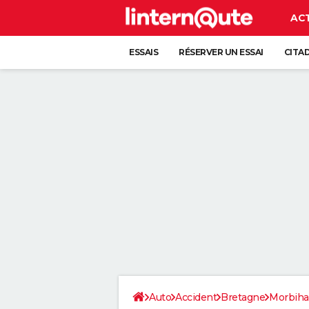
AC
ESSAIS
RÉSERVER UN ESSAI
CITA
Auto
Accident
Bretagne
Morbih