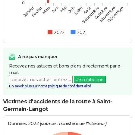
0
Février
Mai
Août
Novembre
Mars
Juin
Septembre
Décembre
Janvier
Avril
Juillet
Octobre
2022
2021
A ne pas manquer
Recevez nos astuces et bons plans directement par e-
mail.
Je m'abonne
En savoir plus sur notre politique de confidentialité
Victimes d'accidents de la route à Saint-
Germain-Langot
Données 2022
(source : ministère de l'Intérieur)