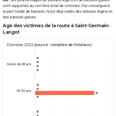
NB :
les pourcentages de blessés légers et de blessés graves
sont rapportés au nombre total de victimes. Par conséquent,
la part totale de blessés inclut déjà celles des blessés légers et
des blessés graves.
Age des victimes de la route à Saint-Germain-
Langot
Données 2022
(source : ministère de l'Intérieur)
0
0
Moins de 18 ans
0
0
0
0
18-30 ans
2
0
0
0