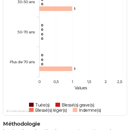
30-50 ans
0
1
0
0
50-70 ans
0
0
0
0
Plus de 70 ans
0
1
0
0,5
1
1,5
2
2,5
Values
Tuée(s)
Blessé(s) grave(s)
Blessé(s) léger(s)
Indemne(s)
© Linternaute.com 2026
Méthodologie