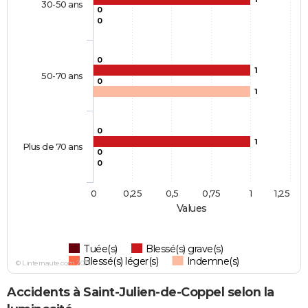
30-50 ans
0
0
0
1
50-70 ans
0
1
0
1
Plus de 70 ans
0
0
0
0,25
0,5
0,75
1
1,25
Values
Tuée(s)
Blessé(s) grave(s)
Blessé(s) léger(s)
Indemne(s)
© Linternaute.com 2026
Accidents à Saint-Julien-de-Coppel selon la