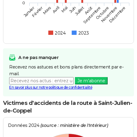
0
Février
Mai
Août
Novembre
Mars
Juin
Septembre
Décembre
Janvier
Avril
Juillet
Octobre
2024
2023
A ne pas manquer
Recevez nos astuces et bons plans directement par e-
mail.
Je m'abonne
En savoir plus sur notre politique de confidentialité
Victimes d'accidents de la route à Saint-Julien-
de-Coppel
Données 2024
(source : ministère de l'Intérieur)