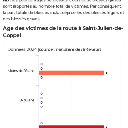
NB :
les pourcentages de blessés légers et de blessés graves
sont rapportés au nombre total de victimes. Par conséquent,
la part totale de blessés inclut déjà celles des blessés légers et
des blessés graves.
Age des victimes de la route à Saint-Julien-de-
Coppel
Données 2024
(source : ministère de l'Intérieur)
0
0
Moins de 18 ans
1
0
0
0
18-30 ans
0
0
0
1