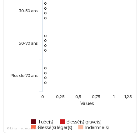
0
0
30-50 ans
0
0
0
0
50-70 ans
0
0
0
0
Plus de 70 ans
0
0
0
0,25
0,5
0,75
1
1,25
Values
Tuée(s)
Blessé(s) grave(s)
Blessé(s) léger(s)
Indemne(s)
© Linternaute.com 2026