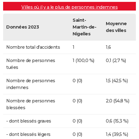
Villes où il y a le plus de personnes indemnes
Saint-
Moyenne
Données 2023
Martin-de-
des villes
Nigelles
Nombre total d'accidents
1
1,6
Nombre de personnes
1 (100,0 %)
0,1 (2,7 %)
tuées
Nombre de personnes
0 (0)
1,5 (42,5 %)
indemnes
Nombre de personnes
0 (0)
2,0 (54,8 %)
blessées
- dont blessés graves
0 (0)
0,6 (15,3 %)
- dont blessés légers
0 (0)
1,4 (39,5 %)