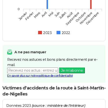
0
Février
Mai
Août
Novembre
Mars
Juin
Septembre
Décembre
Janvier
Avril
Juillet
Octobre
2023
2022
A ne pas manquer
Recevez nos astuces et bons plans directement par e-
mail.
Je m'abonne
En savoir plus sur notre politique de confidentialité
Victimes d'accidents de la route à Saint-Martin-
de-Nigelles
Données 2023
(source : ministère de l'Intérieur)