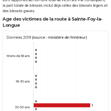
sont rapportés au nombre total de victimes. Par conséquent,
la part totale de blessés inclut déjà celles des blessés légers et
des blessés graves.
Age des victimes de la route à Sainte-Foy-la-
Longue
Données 2019
(source : ministère de l'Intérieur)
0
0
Moins de 18 ans
0
0
0
0
18-30 ans
0
0
0
1
30-50 ans
0