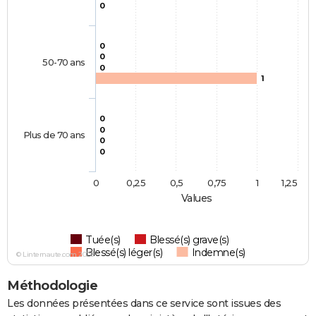
0
0
0
50-70 ans
0
1
0
0
Plus de 70 ans
0
0
0
0,25
0,5
0,75
1
1,25
Values
Tuée(s)
Blessé(s) grave(s)
Blessé(s) léger(s)
Indemne(s)
© Linternaute.com 2026
Méthodologie
Les données présentées dans ce service sont issues des