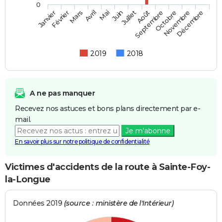
0
Février
Mai
Août
Novembre
Mars
Juin
Septembre
Décembre
Janvier
Avril
Juillet
Octobre
2019
2018
A ne pas manquer
Recevez nos astuces et bons plans directement par e-
mail.
Je m'abonne
En savoir plus sur notre politique de confidentialité
Victimes d'accidents de la route à Sainte-Foy-
la-Longue
Données 2019
(source : ministère de l'Intérieur)