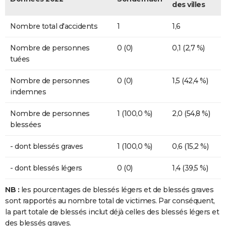
des villes
Nombre total d'accidents
1
1,6
Nombre de personnes
0 (0)
0,1 (2,7 %)
tuées
Nombre de personnes
0 (0)
1,5 (42,4 %)
indemnes
Nombre de personnes
1 (100,0 %)
2,0 (54,8 %)
blessées
- dont blessés graves
1 (100,0 %)
0,6 (15,2 %)
- dont blessés légers
0 (0)
1,4 (39,5 %)
NB :
les pourcentages de blessés légers et de blessés graves
sont rapportés au nombre total de victimes. Par conséquent,
la part totale de blessés inclut déjà celles des blessés légers et
des blessés graves.