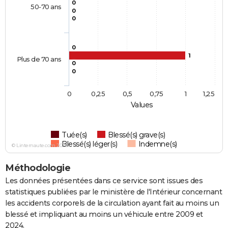
0
50-70 ans
0
0
0
1
Plus de 70 ans
0
0
0
0,25
0,5
0,75
1
1,25
Values
Tuée(s)
Blessé(s) grave(s)
Blessé(s) léger(s)
Indemne(s)
© Linternaute.com 2026
Méthodologie
Les données présentées dans ce service sont issues des
statistiques publiées par le ministère de l'Intérieur concernant
les accidents corporels de la circulation ayant fait au moins un
blessé et impliquant au moins un véhicule entre 2009 et
2024.