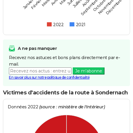
Février
Mai
Août
Novembre
Mars
Juin
Septembre
Décembre
Janvier
Avril
Juillet
Octobre
2022
2021
A ne pas manquer
Recevez nos astuces et bons plans directement par e-
mail.
Je m'abonne
En savoir plus sur notre politique de confidentialité
Victimes d'accidents de la route à Sondernach
Données 2022
(source : ministère de l'Intérieur)