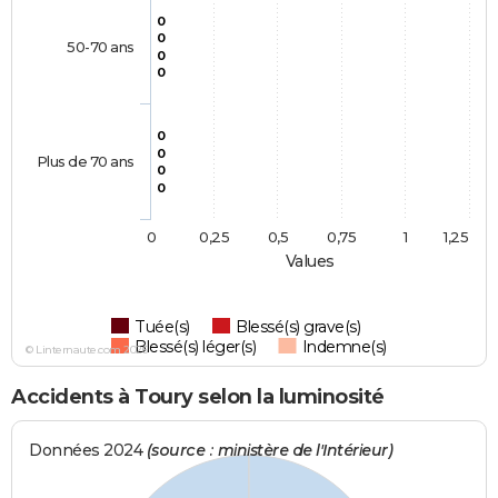
0
0
50-70 ans
0
0
0
0
Plus de 70 ans
0
0
0
0,25
0,5
0,75
1
1,25
Values
Tuée(s)
Blessé(s) grave(s)
Blessé(s) léger(s)
Indemne(s)
© Linternaute.com 2026
Accidents à Toury selon la luminosité
Données 2024
(source : ministère de l'Intérieur)