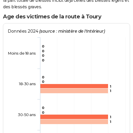
la part totale de blessés inclut déjà celles des blessés légers et
des blessés graves.
Age des victimes de la route à Toury
Données 2024
(source : ministère de l'Intérieur)
0
0
Moins de 18 ans
0
0
0
0
18-30 ans
1
1
0
0
30-50 ans
1
1