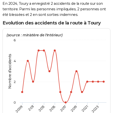
En 2024, Toury a enregistré 2 accidents de la route sur son
City break
Voyage de noces
Climat
Destinations
Voyage nature
Forum
+
PHOTO
territoire. Parmi les personnes impliquées, 2 personnes ont
été blessées et 2 en sont sorties indemnes.
GUIDES D'ACHAT
Evolution des accidents de la route à Toury
BONS PLANS
(source : ministère de l'Intérieur)
CARTE DE VOEUX
6
Carte Bonne année
Carte Pâques
Carte de Noël
Carte Saint-Valentin
Carte d'anniversaire
DICTIONNAIRE
Nombre d'accidents
Biographies
Expressions
Dictionnaire
Citations
Proverbes
PROGRAMME TV
4
COPAINS D'AVANT
Se connecter
Collèges
Universités
Service militaire
S'inscrire
Lycées
Primaires
Entreprises
Avis de recherche
AVIS DE DÉCÈS
2
FORUM
Lifestyle
Sport
Television
Cinema
Bricolage
Culture
Auto
Voyage
0
2009
2011
2013
2015
2017
2019
2021
2023