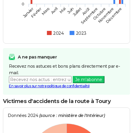
0
Février
Mai
Août
Novembre
Mars
Juin
Septembre
Décembre
Janvier
Avril
Juillet
Octobre
2024
2023
A ne pas manquer
Recevez nos astuces et bons plans directement par e-
mail.
Je m'abonne
En savoir plus sur notre politique de confidentialité
Victimes d'accidents de la route à Toury
Données 2024
(source : ministère de l'Intérieur)