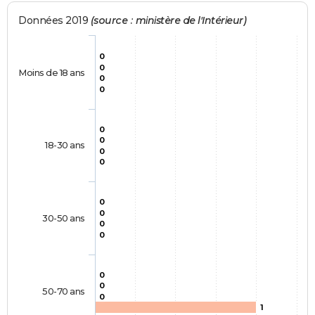
Données 2019
(source : ministère de l'Intérieur)
0
0
Moins de 18 ans
0
0
0
0
18-30 ans
0
0
0
0
30-50 ans
0
0
0
0
50-70 ans
0
1