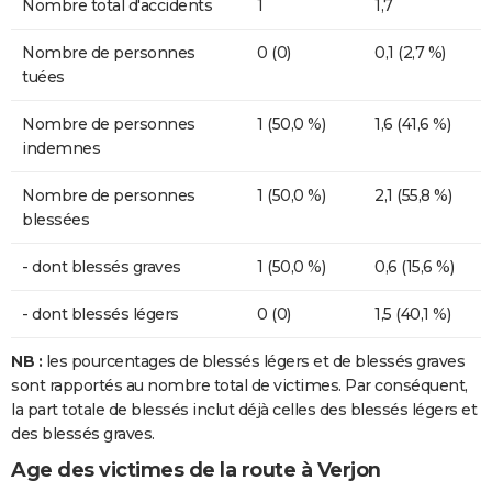
Nombre total d'accidents
1
1,7
Nombre de personnes
0 (0)
0,1 (2,7 %)
tuées
Nombre de personnes
1 (50,0 %)
1,6 (41,6 %)
indemnes
Nombre de personnes
1 (50,0 %)
2,1 (55,8 %)
blessées
- dont blessés graves
1 (50,0 %)
0,6 (15,6 %)
- dont blessés légers
0 (0)
1,5 (40,1 %)
NB :
les pourcentages de blessés légers et de blessés graves
sont rapportés au nombre total de victimes. Par conséquent,
la part totale de blessés inclut déjà celles des blessés légers et
des blessés graves.
Age des victimes de la route à Verjon