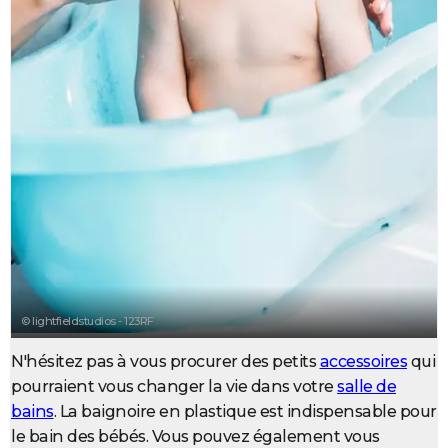
City break
Voyage de noces
Climat
Destinations
Voyage nature
Forum
+
PHOTO
GUIDES D'ACHAT
BONS PLANS
CARTE DE VOEUX
Carte Bonne année
Carte Pâques
Carte de Noël
Carte Saint-Valentin
Carte d'anniversaire
DICTIONNAIRE
Biographies
Expressions
Dictionnaire
Citations
Proverbes
PROGRAMME TV
COPAINS D'AVANT
Se connecter
Collèges
Universités
Service militaire
S'inscrire
Lycées
Primaires
Entreprises
Avis de recherche
AVIS DE DÉCÈS
© lightfieldstudios - 123RF
FORUM
N'hésitez pas à vous procurer des petits
accessoires
qui
Lifestyle
Sport
Television
Cinema
Bricolage
Culture
Auto
Voyage
pourraient vous changer la vie dans votre
salle de
bains
. La baignoire en plastique est indispensable pour
le bain des bébés. Vous pouvez également vous