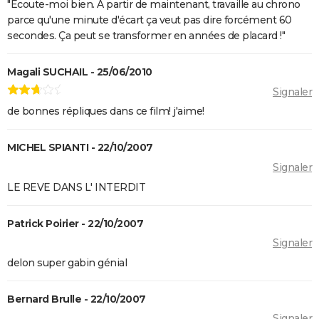
Fight Club
"Écoute-moi bien. A partir de maintenant, travaille au chrono
parce qu'une minute d'écart ça veut pas dire forcément 60
Pulp Fiction
secondes. Ça peut se transformer en années de placard !"
Les Crimes du futur
Les Dents de la mer
Magali SUCHAIL - 25/06/2010
Drive : Ryan Gosling conduit-il vraiment dans le
Signaler
film ?
de bonnes répliques dans ce film! j'aime!
American Nightmare
MICHEL SPIANTI - 22/10/2007
Old boy
Signaler
Maigret : synopsis, casting, Depardieu, avis...
LE REVE DANS L' INTERDIT
The Dog Stars : le thriller de Ridley Scott se dévoile
dans une nouvelle bande-annonce
Patrick Poirier - 22/10/2007
Signaler
delon super gabin génial
Bernard Brulle - 22/10/2007
Signaler