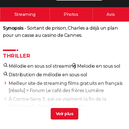
City break
Voyage de noces
Climat
Destinations
Voyage nature
Forum
+
PHOTO
Streaming
Photos
Avis
GUIDES D'ACHAT
Synopsis
- Sortant de prison, Charles a déjà un plan
BONS PLANS
pour un casse au casino de Cannes.
CARTE DE VOEUX
Carte Bonne année
Carte Pâques
Carte de Noël
Carte Saint-Valentin
Carte d'anniversaire
DICTIONNAIRE
THRILLER
Biographies
Expressions
Dictionnaire
Citations
Proverbes
PROGRAMME TV
Mélodie en sous sol streaming
Melodie en sous sol
Distribution de mélodie en sous-sol
COPAINS D'AVANT
Meilleur site de streaming films gratuits en français
Se connecter
Collèges
Universités
Service militaire
S'inscrire
Lycées
Primaires
Entreprises
Avis de recherche
AVIS DE DÉCÈS
[résolu] >
Forum Le café des frères Lumière
À Contre-Sens 3 : est-ce vraiment la fin de la
FORUM
franchise de Prime Video ?
> Guide
Lifestyle
Sport
Television
Cinema
Bricolage
Culture
Auto
Voyage
Yoroï : peut-on voir le film si on ne connaît pas la
musique d'Orelsan ?
> Accueil - Film d'action