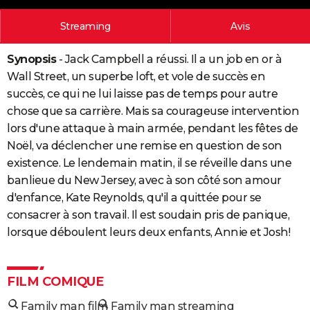
City break
Voyage de noces
Climat
Destinations
Voyage nature
Forum
+
PHOTO
Streaming
Avis
GUIDES D'ACHAT
Synopsis
- Jack Campbell a réussi. Il a un job en or à
BONS PLANS
Wall Street, un superbe loft, et vole de succès en
succès, ce qui ne lui laisse pas de temps pour autre
CARTE DE VOEUX
chose que sa carrière. Mais sa courageuse intervention
Carte Bonne année
Carte Pâques
Carte de Noël
Carte Saint-Valentin
Carte d'anniversaire
lors d'une attaque à main armée, pendant les fêtes de
DICTIONNAIRE
Noël, va déclencher une remise en question de son
Biographies
Expressions
Dictionnaire
Citations
Proverbes
PROGRAMME TV
existence. Le lendemain matin, il se réveille dans une
banlieue du New Jersey, avec à son côté son amour
COPAINS D'AVANT
d'enfance, Kate Reynolds, qu'il a quittée pour se
Se connecter
Collèges
Universités
Service militaire
S'inscrire
Lycées
Primaires
Entreprises
Avis de recherche
AVIS DE DÉCÈS
consacrer à son travail. Il est soudain pris de panique,
lorsque déboulent leurs deux enfants, Annie et Josh!
FORUM
Lifestyle
Sport
Television
Cinema
Bricolage
Culture
Auto
Voyage
FILM COMIQUE
Family man film
Family man streaming