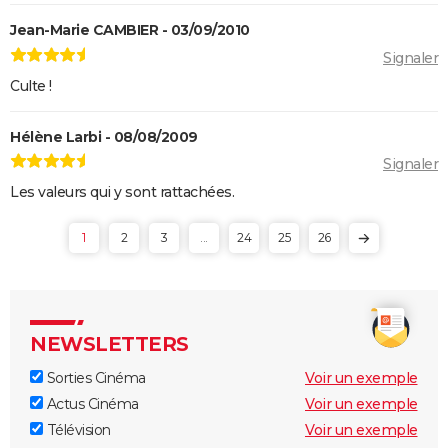
Qu'est-ce qu'on a fait au Bon Dieu 3 : une suite est-
Jean-Marie CAMBIER - 03/09/2010
elle prévue ?
Signaler
Fratè
Culte !
Les Tuche 4 : la mort de Michel Blanc a été "terrible"
pour Jean-Paul Rouve
Hélène Larbi - 08/08/2009
En même temps
Signaler
Les Aventures de Rabbi Jacob
Les valeurs qui y sont rattachées.
L'Origine du monde
1
2
3
...
24
25
26
OSS 117 3 : que disent les critiques sur le film ?
Monty Python, Sacré Graal
The French Dispatch : faut-il voir le dernier Wes
Anderson ? Critiques
NEWSLETTERS
La Traversée
Sorties Cinéma
Voir un exemple
Gaston Lagaffe : intrigue, avis, streaming... Tout sur
Actus Cinéma
Voir un exemple
l'adaptation de la BD culte
Télévision
Voir un exemple