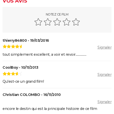
VOS AVIS
Les Tuche 5 : le roi Charles, Camilla, Elton John... Qui
les jouent dans God save the Tuche ?
On sourit pour la photo
NOTEZ CE FILM
La Grande Vadrouille : Louis de Funès s'est entraîné
pendant trois mois pour cette scène qui ne dure
pourtant que quelques minutes
thierry84800 - 19/03/2016
Le diable s'habille en Prada 2 : le film aura-t-il droit à
Signaler
une suite ?
tout simplement excellent, a voir et revoir.................
Barbie : même Ryan Gosling était "déçu", les
nominations aux Oscars ont provoqué un tollé
CoolBoy - 10/11/2013
Astérix et Obélix et L'Empire du Milieu : casting,
Signaler
streaming, critiques, avis... Tout savoir
Qu'est-ce un grand film!
Kaamelott, premier volet : quand sort la suite du film
au cinéma ?
Christian COLOMBO - 16/11/2010
La Cité de la peur : Valérie Lemercier a fait une
Signaler
bourde lors du tournage, l'avez-vous remarquée à
encore le destin qui est la principale histoire de ce film
l'écran ?