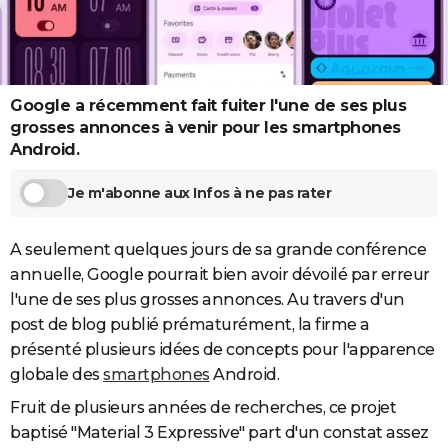
City break
Voyage de noces
Climat
Destinations
Voyage nature
Forum
+
PHOTO
GUIDES D'ACHAT
Google a récemment fait fuiter l'une de ses plus
BONS PLANS
grosses annonces à venir pour les smartphones
CARTE DE VOEUX
Android.
Carte Bonne année
Carte Pâques
Carte de Noël
Carte Saint-Valentin
Carte d'anniversaire
DICTIONNAIRE
Je m'abonne aux Infos à ne pas rater
Biographies
Expressions
Dictionnaire
Citations
Proverbes
PROGRAMME TV
A seulement quelques jours de sa grande conférence
COPAINS D'AVANT
annuelle, Google pourrait bien avoir dévoilé par erreur
l'une de ses plus grosses annonces. Au travers d'un
Se connecter
Collèges
Universités
Service militaire
S'inscrire
Lycées
Primaires
Entreprises
Avis de recherche
AVIS DE DÉCÈS
post de blog publié prématurément, la firme a
FORUM
présenté plusieurs idées de concepts pour l'apparence
globale des
smartphones
Android.
Lifestyle
Sport
Television
Cinema
Bricolage
Culture
Auto
Voyage
Fruit de plusieurs années de recherches, ce projet
baptisé "Material 3 Expressive" part d'un constat assez