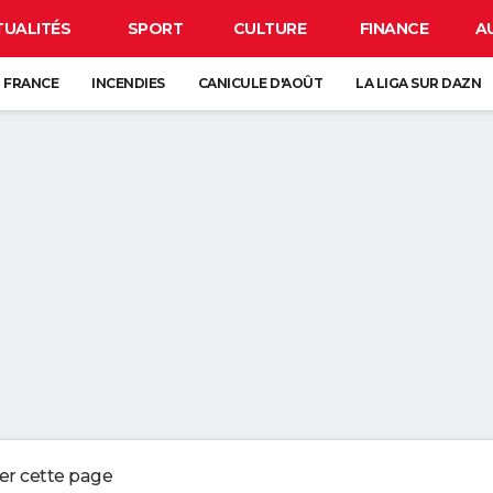
TUALITÉS
SPORT
CULTURE
FINANCE
A
 FRANCE
INCENDIES
CANICULE D'AOÛT
LA LIGA SUR DAZN
CARTE DE L'ÉCLIPSE SOLAIRE DU 12 AOÛT
ANCE : L'UN D'ENTRE EUX SE CACHE FORCÉMENT PRÈS DE CHEZ VOUS
VE-VAISSELLE DEVRAIENT ÊTRE VOS MEILLEURES ALLIÉES DANS LA SALLE
UR LE SABLE SEC DE LA PLAGE PEUT NÉCESSITER JUSQU'À PRÈS DE TRO
 QUI CONSERVENT DES SOUVENIRS DE L'ENFANCE DE LEURS ENFANTS NE
ger cette page