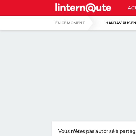
AC
EN CE MOMENT
HANTAVIRUS EN
PASCAL OBISPO
GUERRE EN IRAN
CE SONT LES PLUS BEAUX JARDINS DE FR
VOICI POURQUOI LES PASTILLES POUR LA
SERGIO LOPEZ LOPEZ, KINÉ : "MARCHER S
SELON LA PSYCHOLOGIE, LES PERSONNES
Vous n'êtes pas autorisé à parta