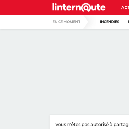
AC
EN CE MOMENT
INCENDIES
QUENTIN DUMONTIER
HANTAVIRUS 
CARTE DE L'ÉCLIPSE SOLAIRE DU 12 AOÛT
"APPLIQUER CE LIQUIDE VAISSELLE AIDE 
LES PSYCHOLOGUES SONT CLAIRS : LAISSE
TONY SILVESTRE, ÉDUCATEUR CANIN : "UN
CE CHEF ÉTOILÉ EST FORMEL : VOICI LES 
Vous n'êtes pas autorisé à parta