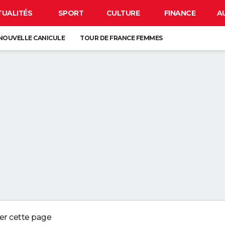
TUALITÉS
SPORT
CULTURE
FINANCE
A
NOUVELLE CANICULE
TOUR DE FRANCE FEMMES
EN FRANCE
BISON FUTÉ
LUNETTES POUR L'ÉCLIPSE
À DÉGRAISSER LA PAROI DE DOUCHE" : LA MEILLEURE SOLUTION SELON C
R LA VAISSELLE SALE S'ACCUMULER DANS L'ÉVIER N'EST PAS UN SIGNE 
 CHIEN QUI ÉTERNUE N'EST PAS MALADE, C'EST UN SIGNE POUR DIRE QU'
3 DÉTAILS À VÉRIFIER POUR CHOISIR UN BON MELON
ger cette page