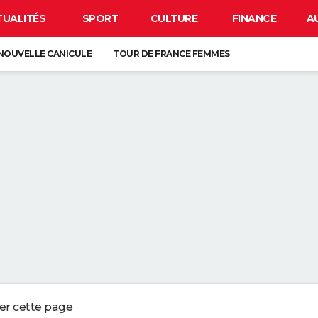
TUALITÉS
SPORT
CULTURE
FINANCE
A
NOUVELLE CANICULE
TOUR DE FRANCE FEMMES
EN FRANCE
BISON FUTÉ
LUNETTES POUR L'ÉCLIPSE
À DÉGRAISSER LA PAROI DE DOUCHE" : LA MEILLEURE SOLUTION SELON C
R LA VAISSELLE SALE S'ACCUMULER DANS L'ÉVIER N'EST PAS UN SIGNE 
 CHIEN QUI ÉTERNUE N'EST PAS MALADE, C'EST UN SIGNE POUR DIRE QU'
3 DÉTAILS À VÉRIFIER POUR CHOISIR UN BON MELON
ger cette page