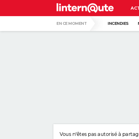
AC
EN CE MOMENT
INCENDIES
QUENTIN DUMONTIER
HANTAVIRUS 
CARTE DE L'ÉCLIPSE SOLAIRE DU 12 AOÛT
"APPLIQUER CE LIQUIDE VAISSELLE AIDE 
LES PSYCHOLOGUES SONT CLAIRS : LAISSE
TONY SILVESTRE, ÉDUCATEUR CANIN : "UN
CE CHEF ÉTOILÉ EST FORMEL : VOICI LES 
Vous n'êtes pas autorisé à parta