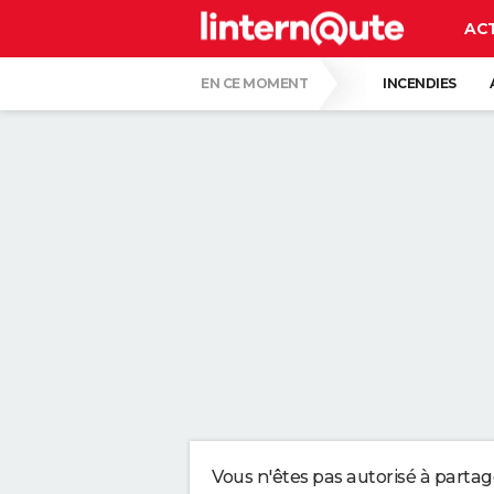
AC
EN CE MOMENT
INCENDIES
COLLISION D'UNE FUSÉE SPACE X AVEC LA
CARTE DE L'ÉCLIPSE SOLAIRE DU 12 AOÛT
LA ROUTINE DE TOM CRUISE POUR RESTER 
DR. JORGE SOTO, DERMATOLOGUE : "NI C
PLUS EFFICACE QU'UNE TAPETTE À MOUCH
TEST DE MATHS : LES CANDIDATS DU BRE
Vous n'êtes pas autorisé à parta