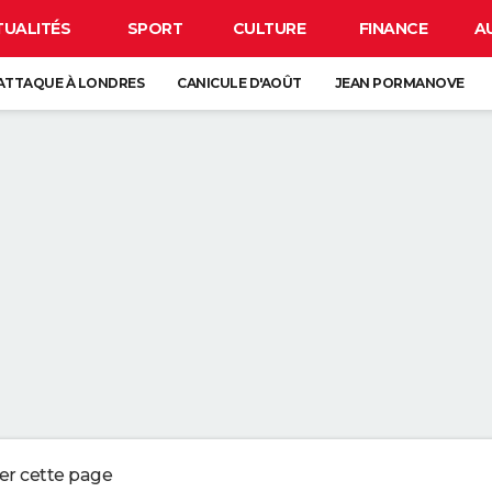
TUALITÉS
SPORT
CULTURE
FINANCE
A
ATTAQUE À LONDRES
CANICULE D'AOÛT
JEAN PORMANOVE
 LUNE
ORAGES
GUERRE EN IRAN
EN FORME À 64 ANS : "POUR MOI, C'EST COMME SE BROSSER LES DENTS, 
RÈME SOLAIRE INDICE 50 NI BONBONS GUMMIES, LA MEILLEURE PROTECT
ES : C'EST L'ASTUCE FACILE POUR ATTRAPER LES MOUCHES DANS LA M
VET S'Y SONT CASSÉ LES DENTS, SAUREZ-VOUS TROUVER LA SOLUTION 
ger cette page