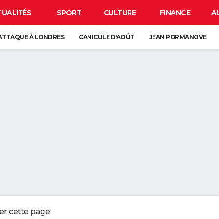
TUALITÉS
SPORT
CULTURE
FINANCE
A
ATTAQUE À LONDRES
CANICULE D'AOÛT
JEAN PORMANOVE
 LUNE
ORAGES
GUERRE EN IRAN
IR LA PEAU QUI PÈLE N'EST PAS ANODIN, C'EST LE SIGNE D'UN GROS 
REJOINDRE UN RÉSEAU WI-FI SANS CONNAITRE SON MOT DE PASSE
PAR LA NSA POUR BLOQUER LES HACKERS
LIGER CE PETIT POINT VERT SUR L'ÉCRAN DE VOTRE SMARTPHONE
ger cette page