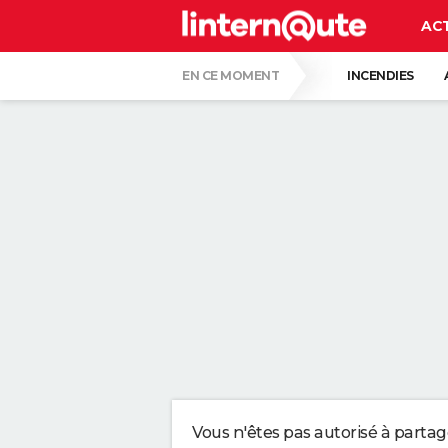
AC
EN CE MOMENT
INCENDIES
COLLISION D'UNE FUSÉE SPACE X AVEC LA
CARTE DE L'ÉCLIPSE SOLAIRE DU 12 AOÛT
ISABELLE GALLAY, DERMATOLOGUE : "AVO
VOICI DEUX TECHNIQUES ULTIMES POUR 
CE GESTE TOUT BÊTE EST RECOMMANDÉ 
POURQUOI IL NE FAUT SURTOUT PAS NÉG
Vous n'êtes pas autorisé à parta