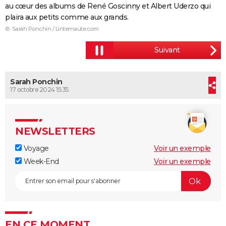
au cœur des albums de René Goscinny et Albert Uderzo qui
City break
Voyage de noces
Climat
Destinations
Voyage nature
Forum
+
PHOTO
plaira aux petits comme aux grands.
© Sarah Ponchin / Linternaute.com
GUIDES D'ACHAT
BONS PLANS
CARTE DE VOEUX
Sarah Ponchin
17 octobre 2024 15:35
Carte Bonne année
Carte Pâques
Carte de Noël
Carte Saint-Valentin
Carte d'anniversaire
DICTIONNAIRE
Biographies
Expressions
Dictionnaire
Citations
Proverbes
PROGRAMME TV
NEWSLETTERS
COPAINS D'AVANT
Voyage
Voir un exemple
Se connecter
Collèges
Universités
Service militaire
S'inscrire
Lycées
Primaires
Entreprises
Avis de recherche
AVIS DE DÉCÈS
Week-End
Voir un exemple
FORUM
Lifestyle
Sport
Television
Cinema
Bricolage
Culture
Auto
Voyage
EN CE MOMENT