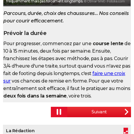
fréquemment mais pas forcément longtemps.
© Otmar Smit - Fotolia.com
City break
Voyage de noces
Climat
Destinations
Voyage nature
Forum
+
PHOTO
Parcours, durée, choix des chaussures... Nos conseils
GUIDES D'ACHAT
pour courir efficacement.
BONS PLANS
Prévoir la durée
Pour progresser, commencez par une
course lente
de
CARTE DE VOEUX
10 à 15 minutes, deux fois par semaine. Ensuite,
Carte Bonne année
Carte Pâques
Carte de Noël
Carte Saint-Valentin
Carte d'anniversaire
DICTIONNAIRE
franchissez les étapes avec méthode, pas à pas. Courir
3/4 d'heure d'une traite, surtout quand vous n'avez pas
Biographies
Expressions
Dictionnaire
Citations
Proverbes
PROGRAMME TV
fait de footing depuis longtemps, c'est
faire une croix
COPAINS D'AVANT
sur
vos chances de remise en forme. Pour que votre
entraînement soit efficace, il faut le pratiquer au moins
Se connecter
Collèges
Universités
Service militaire
S'inscrire
Lycées
Primaires
Entreprises
Avis de recherche
AVIS DE DÉCÈS
deux fois dans la semaine
, voire trois.
FORUM
Lifestyle
Sport
Television
Cinema
Bricolage
Culture
Auto
Voyage
La Rédaction