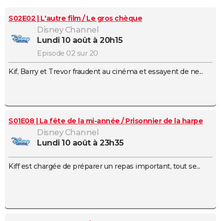
City break
Voyage de noces
Climat
Destinations
Voyage nature
Forum
+
PHOTO
S02E02 | L'autre film / Le gros chèque
Disney Channel
GUIDES D'ACHAT
lundi 10 août à 20h15
BONS PLANS
Episode 02 sur 20
Kif, Barry et Trevor fraudent au cinéma et essayent de ne...
CARTE DE VOEUX
Carte Bonne année
Carte Pâques
Carte de Noël
Carte Saint-Valentin
Carte d'anniversaire
DICTIONNAIRE
Biographies
Expressions
Dictionnaire
Citations
Proverbes
PROGRAMME TV
S01E08 | La fête de la mi-année / Prisonnier de la harpe
COPAINS D'AVANT
Disney Channel
lundi 10 août à 23h35
Se connecter
Collèges
Universités
Service militaire
S'inscrire
Lycées
Primaires
Entreprises
Avis de recherche
AVIS DE DÉCÈS
Kiff est chargée de préparer un repas important, tout se...
FORUM
Lifestyle
Sport
Television
Cinema
Bricolage
Culture
Auto
Voyage