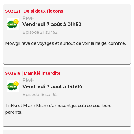
City break
Voyage de noces
Climat
Destinations
Voyage nature
Forum
+
PHOTO
S03E21 | De si doux flocons
Piwi+
GUIDES D'ACHAT
vendredi 7 août à 01h52
BONS PLANS
Episode 21 sur 52
Mowgli rêve de voyages et surtout de voir la neige, comme...
CARTE DE VOEUX
Carte Bonne année
Carte Pâques
Carte de Noël
Carte Saint-Valentin
Carte d'anniversaire
DICTIONNAIRE
Biographies
Expressions
Dictionnaire
Citations
Proverbes
PROGRAMME TV
S03E18 | L'amitié interdite
COPAINS D'AVANT
Piwi+
vendredi 7 août à 14h04
Se connecter
Collèges
Universités
Service militaire
S'inscrire
Lycées
Primaires
Entreprises
Avis de recherche
AVIS DE DÉCÈS
Episode 18 sur 52
FORUM
Trikki et Miam Miam s'amusent jusqu'à ce que leurs
parents...
Lifestyle
Sport
Television
Cinema
Bricolage
Culture
Auto
Voyage