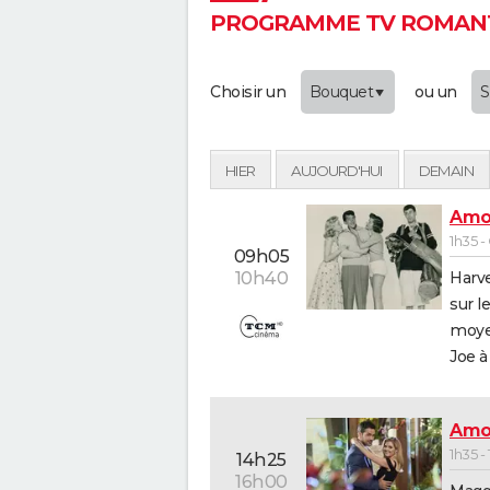
PROGRAMME TV ROMANT
Choisir un
Bouquet
ou un
S
HIER
AUJOURD'HUI
DEMAIN
Amou
1h35 
09h05
Harve
10h40
sur l
moyen
Joe à 
Amou
1h35 -
14h25
16h00