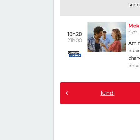
sonné,
Mekt
2h32 
18h28
21h00
Amin 
étude
chanc
en pr
lundi