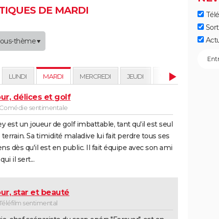
IQUES DE MARDI
Télé
Sort
Act
ous-thème
LUNDI
MARDI
MERCREDI
JEUDI
VENDREDI
SAM
r, délices et golf
- Comédie sentimentale
y est un joueur de golf imbattable, tant qu'il est seul
e terrain. Sa timidité maladive lui fait perdre tous ses
s dès qu'il est en public. Il fait équipe avec son ami
qui il sert...
r, star et beauté
 Téléfilm sentimental