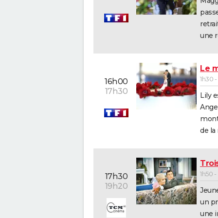
Maggi
passe
retra
une r
Le m
1h30 -
16h00
17h30
Lily 
Angel
montr
de la
Troi
1h50 
17h30
19h20
Jeune
un pri
une i