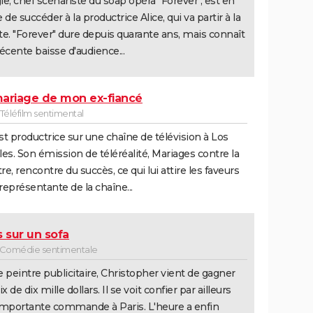
e, chef scénariste du soap opéra "Forever", est en
 de succéder à la productrice Alice, qui va partir à la
ite. "Forever" dure depuis quarante ans, mais connaît
écente baisse d'audience...
ariage de mon ex-fiancé
 Téléfilm sentimental
est productrice sur une chaîne de télévision à Los
es. Son émission de téléréalité, Mariages contre la
e, rencontre du succès, ce qui lui attire les faveurs
 représentante de la chaîne...
s sur un sofa
- Comédie sentimentale
 peintre publicitaire, Christopher vient de gagner
x de dix mille dollars. Il se voit confier par ailleurs
mportante commande à Paris. L'heure a enfin