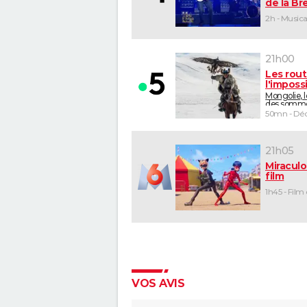
de la B
2h - Musica
21h00
Les rou
l'imposs
Mongolie, 
des somm
50mn - Déc
21h05
Miraculo
film
1h45 - Film
VOS AVIS