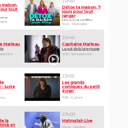
22h40
a maison,
Détox ta maison, 7
pour tout
jours pour tout
ranger
stien
Mauricio et ses filles
éalité
1h40 - Téléréalité
22h45
ne Marleau
Capitaine Marleau
ute
La nuit de la lune rousse
 policière
1h35 - Série policière
22h55
de
Les grands
 - juste
comiques du petit
e
écran
mour
1h55 - Culture
23h00
de la
Matmatah Live
trick et
55mn - Variétés