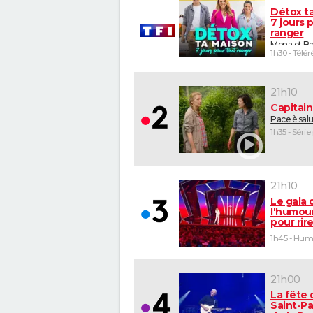
Détox t
7 jours 
ranger
Mona et Ba
1h30 - Télér
21h10
Capitai
Pace è sal
1h35 - Série
21h10
Le gala 
l'humour
pour rir
1h45 - Hu
21h00
La fête 
Saint-Pa