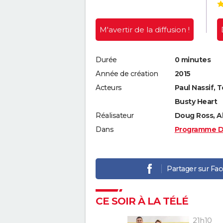
M'avertir
de la diffusion !
Durée
0 minutes
Année de création
2015
Acteurs
Paul Nassif, 
Busty Heart
Réalisateur
Doug Ross, A
Dans
Programme D
Partager sur Fa
CE SOIR À LA TÉLÉ
21h10