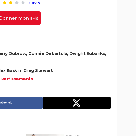
2 avis
Donner mon avis
Terry Dubrow, Connie Debartola, Dwight Eubanks,
lex Baskin, Greg Stewart
ivertissements
cebook