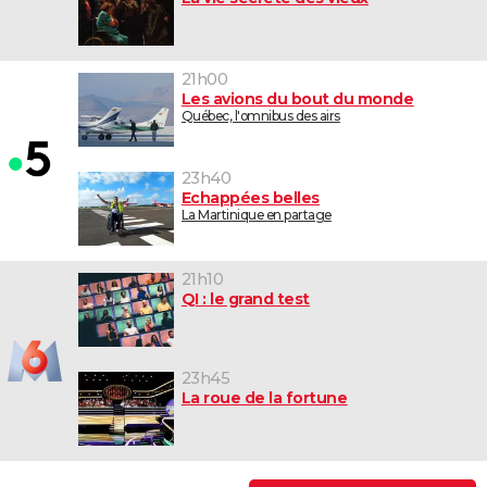
21h00
Les avions du bout du monde
Québec, l'omnibus des airs
23h40
Echappées belles
La Martinique en partage
21h10
QI : le grand test
23h45
La roue de la fortune