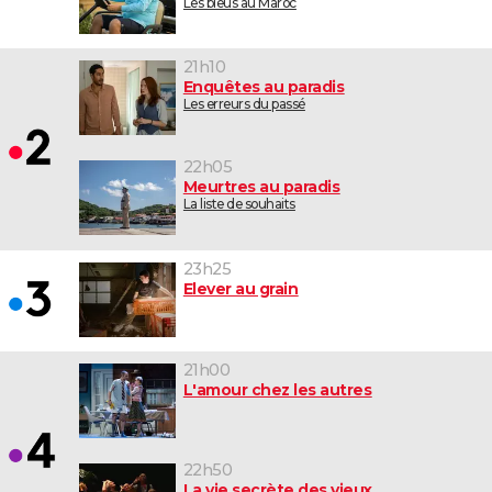
Les bleus au Maroc
21h10
Enquêtes au paradis
Les erreurs du passé
22h05
Meurtres au paradis
La liste de souhaits
23h25
Elever au grain
21h00
L'amour chez les autres
22h50
La vie secrète des vieux