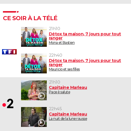
CE SOIR À LA TÉLÉ
21h10
Détox ta maison, 7 jours pour tout
ranger
Mona et Bastien
22h40
Détox ta maison, 7 jours pour tout
ranger
Mauricio et ses filles
21h10
Capitaine Marleau
Pace è salute
22h45
Capitaine Marleau
La nuit de la lune rousse