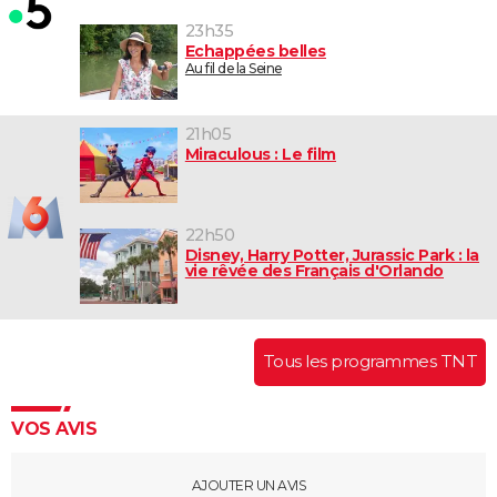
23h35
Echappées belles
Au fil de la Seine
21h05
Miraculous : Le film
22h50
Disney, Harry Potter, Jurassic Park : la
vie rêvée des Français d'Orlando
Tous les programmes TNT
VOS AVIS
AJOUTER UN AVIS