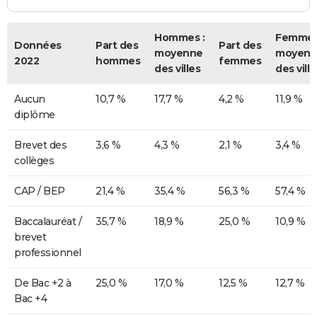
Hommes :
Femmes
Données
Part des
Part des
moyenne
moyenn
2022
hommes
femmes
des villes
des ville
Aucun
10,7 %
17,7 %
4,2 %
11,9 %
diplôme
Brevet des
3,6 %
4,3 %
2,1 %
3,4 %
collèges
CAP / BEP
21,4 %
35,4 %
56,3 %
57,4 %
Baccalauréat /
35,7 %
18,9 %
25,0 %
10,9 %
brevet
professionnel
De Bac +2 à
25,0 %
17,0 %
12,5 %
12,7 %
Bac +4