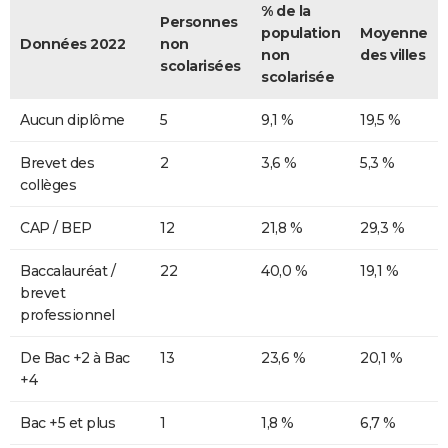
% de la
Personnes
population
Moyenne
Données 2022
non
non
des villes
scolarisées
scolarisée
Aucun diplôme
5
9,1 %
19,5 %
Brevet des
2
3,6 %
5,3 %
collèges
CAP / BEP
12
21,8 %
29,3 %
Baccalauréat /
22
40,0 %
19,1 %
brevet
professionnel
De Bac +2 à Bac
13
23,6 %
20,1 %
+4
Bac +5 et plus
1
1,8 %
6,7 %