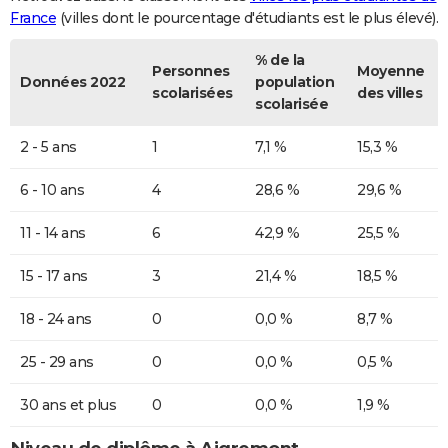
France
(villes dont le pourcentage d'étudiants est le plus élevé).
% de la
Personnes
Moyenne
Données 2022
population
scolarisées
des villes
scolarisée
2 - 5 ans
1
7,1 %
15,3 %
6 - 10 ans
4
28,6 %
29,6 %
11 - 14 ans
6
42,9 %
25,5 %
15 - 17 ans
3
21,4 %
18,5 %
18 - 24 ans
0
0,0 %
8,7 %
25 - 29 ans
0
0,0 %
0,5 %
30 ans et plus
0
0,0 %
1,9 %