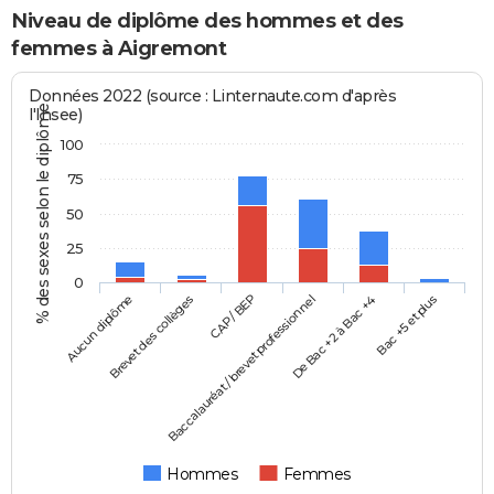
Niveau de diplôme des hommes et des
femmes à Aigremont
Données 2022 (source : Linternaute.com d'après
% des sexes selon le diplôme
l'Insee)
100
75
50
25
0
Aucun diplôme
Baccalauréat / brevet professionnel
CAP / BEP
Bac +5 et plus
Brevet des collèges
De Bac +2 à Bac +4
Hommes
Femmes