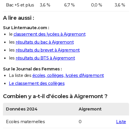
Bac +5 et plus
3,6 %
6,7 %
0,0 %
3,6 %
A lire aussi :
Sur Linternaute.com :
le
classement des lycées à Aigremont
les
résultats du bac à Aigremont
les
résultats du brevet à Aigremont
les
résultats du BTS à Aigremont
Sur le Journal des Femmes :
La liste des
écoles, collèges, lycées d'Aigremont
Le classement des collèges
Combien y a-t-il d'écoles à Aigremont ?
Données 2024
Aigremont
Ecoles maternelles
0
Liste