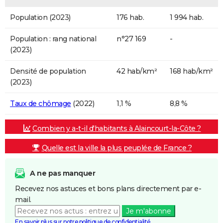
Population (2023)
176 hab.
1 994 hab.
Population : rang national
n°27 169
-
(2023)
Densité de population
42 hab/km²
168 hab/km²
(2023)
Taux de chômage
(2022)
1,1 %
8,8 %
Combien y a-t-il d'habitants à Alaincourt-la-Côte ?
Quelle est la ville la plus peuplée de France ?
A ne pas manquer
Recevez nos astuces et bons plans directement par e-
mail.
Je m'abonne
En savoir plus sur notre politique de confidentialité