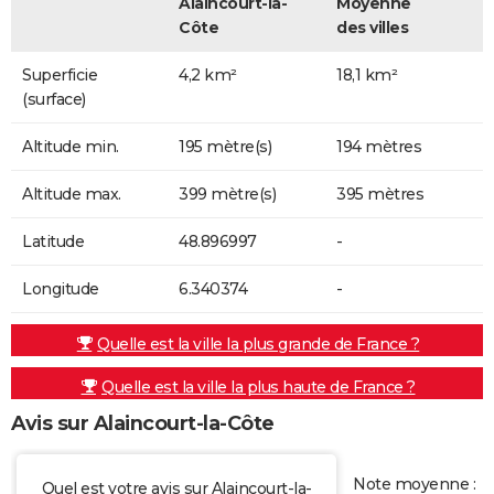
Alaincourt-la-
Moyenne
Côte
des villes
Superficie
4,2 km²
18,1 km²
(surface)
Altitude min.
195 mètre(s)
194 mètres
Altitude max.
399 mètre(s)
395 mètres
Latitude
48.896997
-
Longitude
6.340374
-
Quelle est la ville la plus grande de France ?
Quelle est la ville la plus haute de France ?
Avis sur Alaincourt-la-Côte
Note moyenne :
Quel est votre avis sur Alaincourt-la-