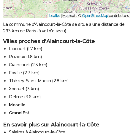
Leaflet
|
Map data ©
OpenStreetMap
contributors
La commune d'Alaincourt-la-Côte se situe à une distance de
293 km de Paris (à vol d'oiseau).
Villes proches d'Alaincourt-la-Côte
Liocourt
(1.7 km)
Puzieux
(1.8 km)
Craincourt
(2.3 km)
Foville
(2.7 km)
Thézey-Saint-Martin
(2.8 km)
Xocourt
(3 km)
Delme
(3.6 km)
Moselle
Grand Est
En savoir plus sur Alaincourt-la-Côte
Salaires à Alaincourt-la-Côte