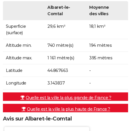
Albaret-le-
Moyenne
Comtal
des villes
Superficie
29,6 km²
18,1 km²
(surface)
Altitude min.
740 mètre(s)
194 mètres
Altitude max.
1 161 mètre(s)
395 mètres
Latitude
44.867663
-
Longitude
3.143837
-
Quelle est la ville la plus grande de France ?
Quelle est la ville la plus haute de France ?
Avis sur Albaret-le-Comtal