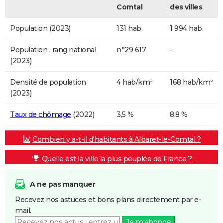
Comtal
des villes
Population (2023)
131 hab.
1 994 hab.
Population : rang national
n°29 617
-
(2023)
Densité de population
4 hab/km²
168 hab/km²
(2023)
Taux de chômage
(2022)
3,5 %
8,8 %
Combien y a-t-il d'habitants à Albaret-le-Comtal ?
Quelle est la ville la plus peuplée de France ?
A ne pas manquer
Recevez nos astuces et bons plans directement par e-
mail.
Je m'abonne