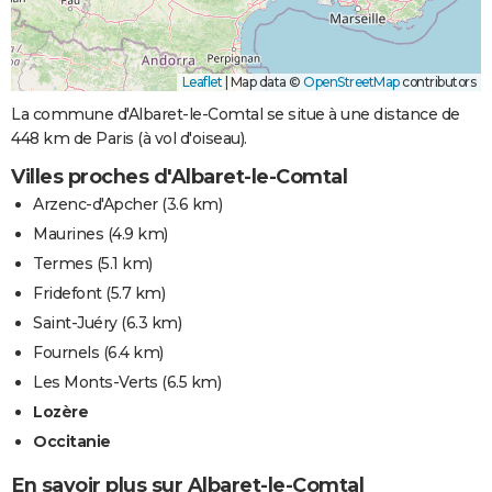
Leaflet
|
Map data ©
OpenStreetMap
contributors
La commune d'Albaret-le-Comtal se situe à une distance de
448 km de Paris (à vol d'oiseau).
Villes proches d'Albaret-le-Comtal
Arzenc-d'Apcher
(3.6 km)
Maurines
(4.9 km)
Termes
(5.1 km)
Fridefont
(5.7 km)
Saint-Juéry
(6.3 km)
Fournels
(6.4 km)
Les Monts-Verts
(6.5 km)
Lozère
Occitanie
En savoir plus sur Albaret-le-Comtal