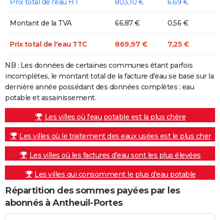
Prix total de l'eau HT
803,10 €
6,69 €
Montant de la TVA
66,87 €
0,56 €
Prix total de l'eau TTC
869,97 €
7,25 €
NB : Les données de certaines communes étant parfois
incomplètes, le montant total de la facture d'eau se base sur la
dernière année possédant des données complètes : eau
potable et assainissement.
Les villes où l'eau potable est la plus chère
Les villes où le traitement des eaux usées est le plus cher
Les villes où les factures d'eau sont les plus élevées
Les villes qui consomment le plus d'eau potable
Répartition des sommes payées par les
abonnés à Antheuil-Portes