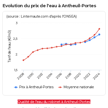
Evolution du prix de l'eau à Antheuil-Portes
(source : Linternaute.com d'après l'ONSEA)
3
Tarif de l'eau (€/m3)
2,5
2
1,5
2016
2014
2024
2012
2022
2010
2020
2008
2018
Prix à Antheuil-Portes
Moyenne nationale
Qualité de l'eau du robinet à Antheuil-Portes