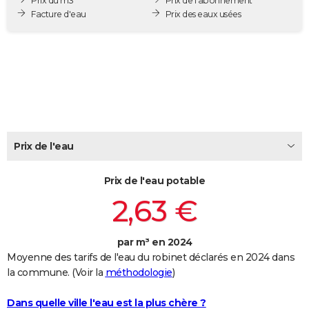
Prix du m3
Prix de l'abonnement
City break
Voyage de noces
Climat
Destinations
Voyage nature
Forum
+
Facture d'eau
Prix des eaux usées
PHOTO
GUIDES D'ACHAT
BONS PLANS
CARTE DE VOEUX
Carte Bonne année
Carte Pâques
Carte de Noël
Carte Saint-Valentin
Carte d'anniversaire
DICTIONNAIRE
Prix de l'eau
Biographies
Expressions
Dictionnaire
Citations
Proverbes
PROGRAMME TV
Prix de l'eau potable
COPAINS D'AVANT
2,63 €
Se connecter
Collèges
Universités
Service militaire
S'inscrire
Lycées
Primaires
Entreprises
Avis de recherche
AVIS DE DÉCÈS
FORUM
par m³ en 2024
Moyenne des tarifs de l'eau du robinet déclarés en 2024 dans
Lifestyle
Sport
Television
Cinema
Bricolage
Culture
Auto
Voyage
la commune. (Voir la
méthodologie
)
Dans quelle ville l'eau est la plus chère ?