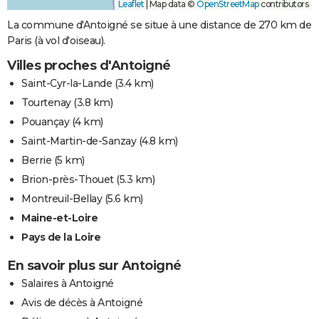
Leaflet
|
Map data ©
OpenStreetMap
contributors
La commune d'Antoigné se situe à une distance de 270 km de
Paris (à vol d'oiseau).
Villes proches d'Antoigné
Saint-Cyr-la-Lande
(3.4 km)
Tourtenay
(3.8 km)
Pouançay
(4 km)
Saint-Martin-de-Sanzay
(4.8 km)
Berrie
(5 km)
Brion-près-Thouet
(5.3 km)
Montreuil-Bellay
(5.6 km)
Maine-et-Loire
Pays de la Loire
En savoir plus sur Antoigné
Salaires à Antoigné
Avis de décès à Antoigné