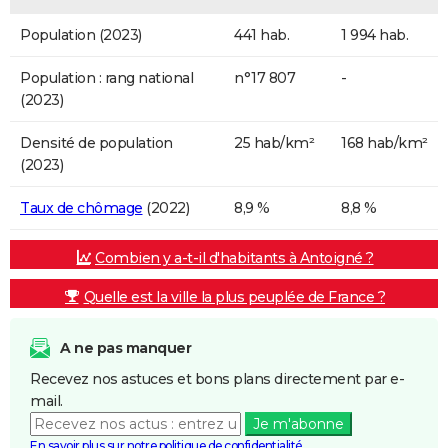
Population (2023)
441 hab.
1 994 hab.
Population : rang national
n°17 807
-
(2023)
Densité de population
25 hab/km²
168 hab/km²
(2023)
Taux de chômage
(2022)
8,9 %
8,8 %
Combien y a-t-il d'habitants à Antoigné ?
Quelle est la ville la plus peuplée de France ?
A ne pas manquer
Recevez nos astuces et bons plans directement par e-
mail.
Je m'abonne
En savoir plus sur notre politique de confidentialité