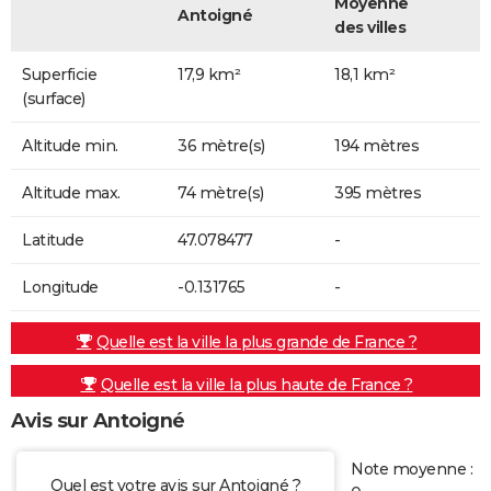
Moyenne
Antoigné
des villes
Superficie
17,9 km²
18,1 km²
(surface)
Altitude min.
36 mètre(s)
194 mètres
Altitude max.
74 mètre(s)
395 mètres
Latitude
47.078477
-
Longitude
-0.131765
-
Quelle est la ville la plus grande de France ?
Quelle est la ville la plus haute de France ?
Avis sur Antoigné
Note moyenne :
Quel est votre avis sur Antoigné ?