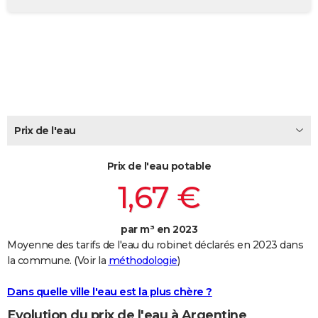
City break
Voyage de noces
Climat
Destinations
Voyage nature
Forum
+
PHOTO
GUIDES D'ACHAT
BONS PLANS
CARTE DE VOEUX
Carte Bonne année
Carte Pâques
Carte de Noël
Carte Saint-Valentin
Carte d'anniversaire
Prix de l'eau
DICTIONNAIRE
Biographies
Expressions
Dictionnaire
Citations
Proverbes
PROGRAMME TV
Prix de l'eau potable
1,67 €
COPAINS D'AVANT
Se connecter
Collèges
Universités
Service militaire
S'inscrire
Lycées
Primaires
Entreprises
Avis de recherche
AVIS DE DÉCÈS
par m³ en 2023
Moyenne des tarifs de l'eau du robinet déclarés en 2023 dans
FORUM
la commune. (Voir la
méthodologie
)
Lifestyle
Sport
Television
Cinema
Bricolage
Culture
Auto
Voyage
Dans quelle ville l'eau est la plus chère ?
Evolution du prix de l'eau à Argentine