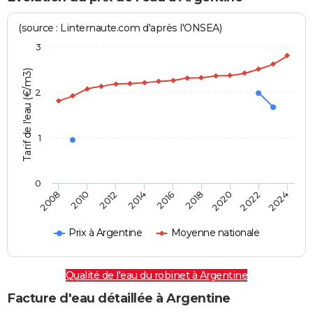
(source : Linternaute.com d'après l'ONSEA)
3
Tarif de l'eau (€/m3)
2
1
0
2024
2016
2008
2018
2010
2020
2012
2022
2014
Prix à Argentine
Moyenne nationale
Qualité de l'eau du robinet à Argentine
Facture d'eau détaillée à Argentine