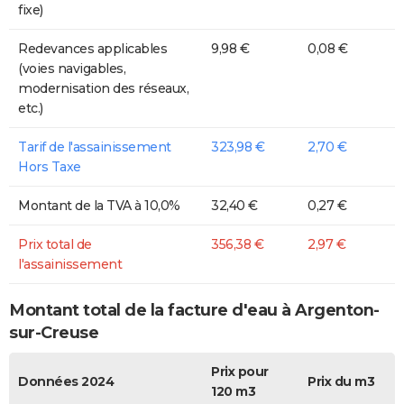
fixe)
Redevances applicables
9,98 €
0,08 €
(voies navigables,
modernisation des réseaux,
etc.)
Tarif de l'assainissement
323,98 €
2,70 €
Hors Taxe
Montant de la TVA à 10,0%
32,40 €
0,27 €
Prix total de
356,38 €
2,97 €
l'assainissement
Montant total de la facture d'eau à Argenton-
sur-Creuse
Prix pour
Données 2024
Prix du m3
120 m3