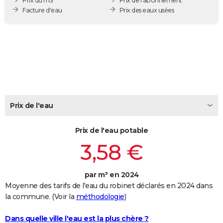
Prix du m3
Prix de l'abonnement
City break
Voyage de noces
Climat
Destinations
Voyage nature
Forum
+
Facture d'eau
Prix des eaux usées
PHOTO
GUIDES D'ACHAT
BONS PLANS
CARTE DE VOEUX
Carte Bonne année
Carte Pâques
Carte de Noël
Carte Saint-Valentin
Carte d'anniversaire
DICTIONNAIRE
Prix de l'eau
Biographies
Expressions
Dictionnaire
Citations
Proverbes
PROGRAMME TV
Prix de l'eau potable
COPAINS D'AVANT
3,58 €
Se connecter
Collèges
Universités
Service militaire
S'inscrire
Lycées
Primaires
Entreprises
Avis de recherche
AVIS DE DÉCÈS
FORUM
par m³ en 2024
Moyenne des tarifs de l'eau du robinet déclarés en 2024 dans
Lifestyle
Sport
Television
Cinema
Bricolage
Culture
Auto
Voyage
la commune. (Voir la
méthodologie
)
Dans quelle ville l'eau est la plus chère ?