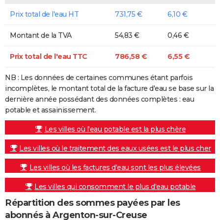
Prix total de l'eau HT
731,75 €
6,10 €
Montant de la TVA
54,83 €
0,46 €
Prix total de l'eau TTC
786,58 €
6,55 €
NB : Les données de certaines communes étant parfois
incomplètes, le montant total de la facture d'eau se base sur la
dernière année possédant des données complètes : eau
potable et assainissement.
Les villes où l'eau potable est la plus chère
Les villes où le traitement des eaux usées est le plus cher
Les villes où les factures d'eau sont les plus élevées
Les villes qui consomment le plus d'eau potable
Répartition des sommes payées par les
abonnés à Argenton-sur-Creuse