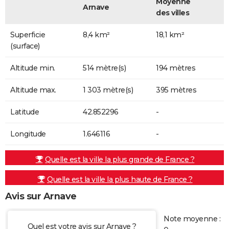
Moyenne
Arnave
des villes
Superficie
8,4 km²
18,1 km²
(surface)
Altitude min.
514 mètre(s)
194 mètres
Altitude max.
1 303 mètre(s)
395 mètres
Latitude
42.852296
-
Longitude
1.646116
-
Quelle est la ville la plus grande de France ?
Quelle est la ville la plus haute de France ?
Avis sur Arnave
Note moyenne :
Quel est votre avis sur Arnave ?