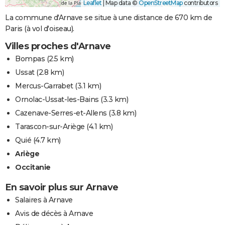
Leaflet
|
Map data ©
OpenStreetMap
contributors
La commune d'Arnave se situe à une distance de 670 km de
Paris (à vol d'oiseau).
Villes proches d'Arnave
Bompas
(2.5 km)
Ussat
(2.8 km)
Mercus-Garrabet
(3.1 km)
Ornolac-Ussat-les-Bains
(3.3 km)
Cazenave-Serres-et-Allens
(3.8 km)
Tarascon-sur-Ariège
(4.1 km)
Quié
(4.7 km)
Ariège
Occitanie
En savoir plus sur Arnave
Salaires à Arnave
Avis de décès à Arnave