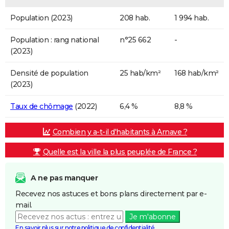
Population (2023)
208 hab.
1 994 hab.
Population : rang national
n°25 662
-
(2023)
Densité de population
25 hab/km²
168 hab/km²
(2023)
Taux de chômage
(2022)
6,4 %
8,8 %
Combien y a-t-il d'habitants à Arnave ?
Quelle est la ville la plus peuplée de France ?
A ne pas manquer
Recevez nos astuces et bons plans directement par e-
mail.
Je m'abonne
En savoir plus sur notre politique de confidentialité