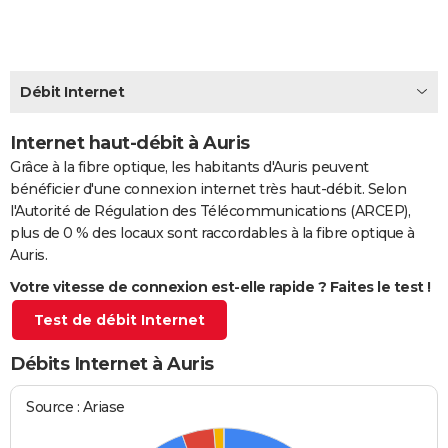
City break
Voyage de noces
Climat
Destinations
Voyage nature
Forum
+
PHOTO
GUIDES D'ACHAT
Débit Internet
BONS PLANS
Internet haut-débit à Auris
CARTE DE VOEUX
Grâce à la fibre optique, les habitants d'Auris peuvent
Carte Bonne année
Carte Pâques
Carte de Noël
Carte Saint-Valentin
Carte d'anniversaire
DICTIONNAIRE
bénéficier d'une connexion internet très haut-débit. Selon
l'Autorité de Régulation des Télécommunications (ARCEP),
Biographies
Expressions
Dictionnaire
Citations
Proverbes
PROGRAMME TV
plus de 0 % des locaux sont raccordables à la fibre optique à
Auris.
COPAINS D'AVANT
Votre vitesse de connexion est-elle rapide ? Faites le test !
Se connecter
Collèges
Universités
Service militaire
S'inscrire
Lycées
Primaires
Entreprises
Avis de recherche
AVIS DE DÉCÈS
Test de débit Internet
FORUM
Débits Internet à Auris
Lifestyle
Sport
Television
Cinema
Bricolage
Culture
Auto
Voyage
Source : Ariase