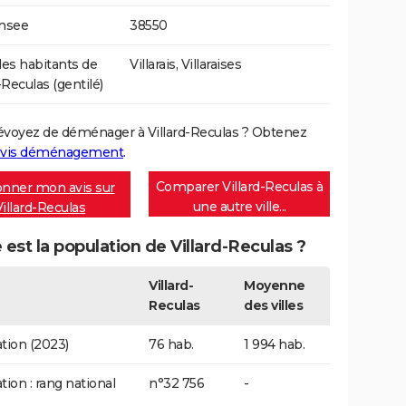
Insee
38550
s habitants de
Villarais, Villaraises
-Reculas (gentilé)
évoyez de déménager à Villard-Reculas ? Obtenez
vis déménagement
.
Comparer Villard-Reculas à
nner mon avis sur
une autre ville...
Villard-Reculas
 est la population de Villard-Reculas ?
Villard-
Moyenne
Reculas
des villes
tion (2023)
76 hab.
1 994 hab.
tion : rang national
n°32 756
-