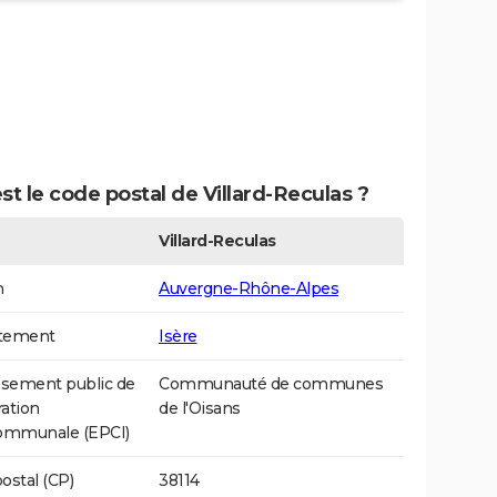
st le code postal de Villard-Reculas ?
Villard-Reculas
n
Auvergne-Rhône-Alpes
tement
Isère
ssement public de
Communauté de communes
ation
de l'Oisans
communale (EPCI)
ostal (CP)
38114