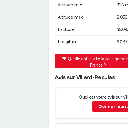
Altitude min.
826 m
Altitude max.
2 058
Latitude
45.09
Longitude
6.037
Quelle est la ville la plus grand
France ?
Avis sur Villard-Reculas
Quel est votre avis sur Vi
Donner mon a