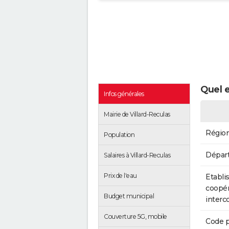
Quel e
Infos générales
Mairie de Villard-Reculas
Régio
Population
Dépar
Salaires à Villard-Reculas
Prix de l'eau
Etabli
coopér
Budget municipal
inter
Couverture 5G, mobile
Code p