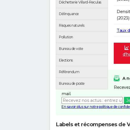
Déchetterie Villard-Reculas
Densit
Délinquance
(2023)
Risques naturels
Taux 
Pollution
Bureau de vote
d'h
Elections
Référendum
A n
Bureau de poste
Recevez
mail.
J
En savoir plus sur notre politique de confiden
Labels et récompenses de Vi