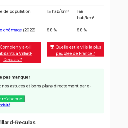
é de population
15 hab/km²
168
hab/km²
de chômage
(2022)
8,8 %
8,8 %
Combien y a-t-il
Quelle est la ville la plus
abitants à Villard-
peuplée de France ?
Reculas ?
e pas manquer
 nos astuces et bons plans directement par e-
e m'abonne
tialité
llard-Reculas