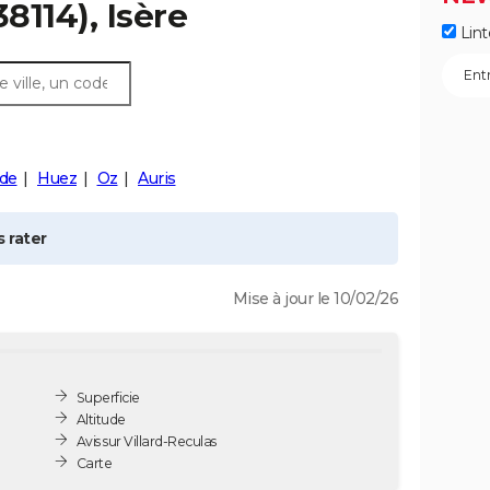
38114), Isère
Lint
rde
Huez
Oz
Auris
 rater
Mise à jour le 10/02/26
Superficie
Altitude
Avis sur Villard-Reculas
Carte