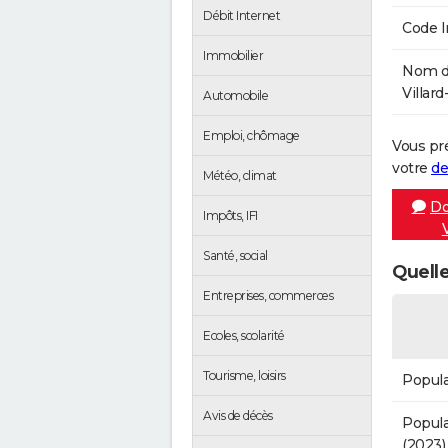
Débit Internet
Code 
Immobilier
Nom de
Villard
Automobile
Emploi, chômage
Vous pr
votre
de
Météo, climat
Do
Impôts, IFI
Santé, social
Quelle
Entreprises, commerces
Ecoles, scolarité
Tourisme, loisirs
Popula
Avis de décès
Popula
(2023)