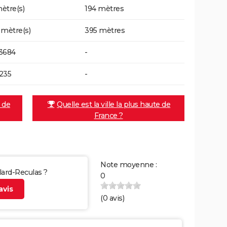
ètre(s)
194 mètres
 mètre(s)
395 mètres
3684
-
235
-
e de
Quelle est la ville la plus haute de
France ?
Note moyenne :
llard-Reculas ?
0
vis
(
0
avis)