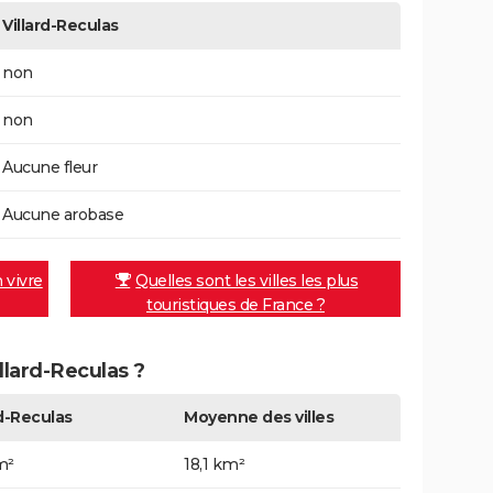
Villard-Reculas
non
non
Aucune fleur
Aucune arobase
n vivre
Quelles sont les villes les plus
touristiques de France ?
illard-Reculas ?
rd-Reculas
Moyenne des villes
m²
18,1 km²