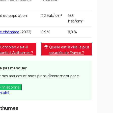
é de population
22 hab/km²
168
hab/km²
de chômage
(2022)
8,9 %
8,8 %
Combien y a-t-il
Quelle est la ville la plus
itants à Authumes ?
peuplée de France ?
e pas manquer
 nos astuces et bons plans directement par e-
e m'abonne
tialité
uthumes