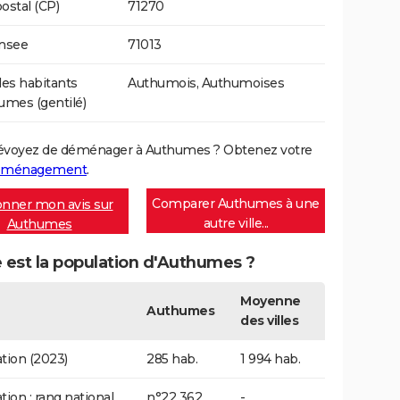
ostal (CP)
71270
Insee
71013
es habitants
Authumois, Authumoises
umes (gentilé)
évoyez de déménager à Authumes ? Obtenez votre
déménagement
.
Comparer Authumes à une
nner mon avis sur
autre ville...
Authumes
 est la population d'Authumes ?
Moyenne
Authumes
des villes
tion (2023)
285 hab.
1 994 hab.
tion : rang national
n°22 362
-