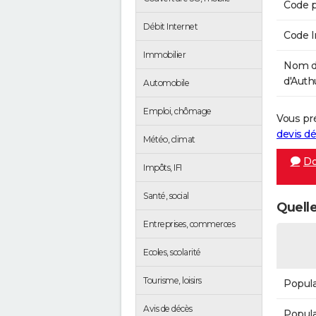
Code p
Débit Internet
Code 
Immobilier
Nom d
d'Auth
Automobile
Emploi, chômage
Vous pr
devis 
Météo, climat
Do
Impôts, IFI
Santé, social
Quelle
Entreprises, commerces
Ecoles, scolarité
Tourisme, loisirs
Popula
Avis de décès
Popula