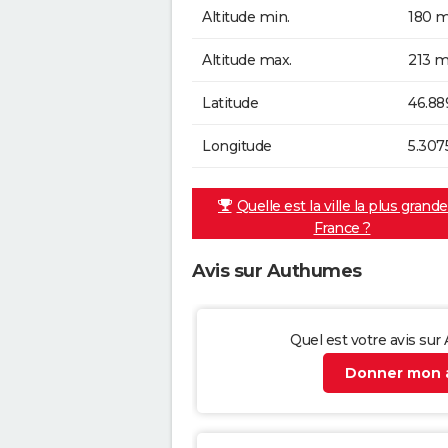
Altitude min.
180 m
Altitude max.
213 m
Latitude
46.88
Longitude
5.307
Quelle est la ville la plus grand
France ?
Avis sur Authumes
Quel est votre avis su
Donner mon a