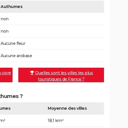
Authumes
non
non
Aucune fleur
Aucune arobase
n vivre
Quelles sont les villes les plus
touristiques de France ?
uthumes ?
umes
Moyenne des villes
km²
18,1 km²