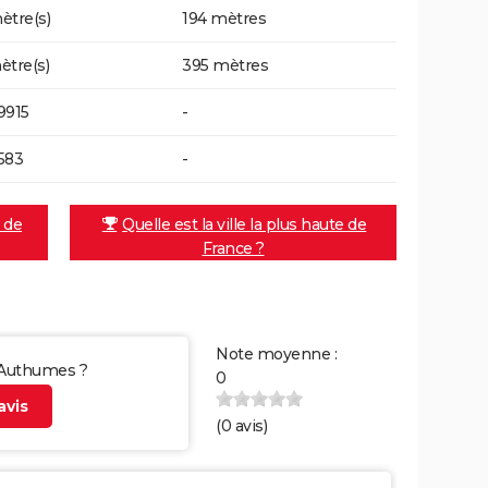
ètre(s)
194 mètres
ètre(s)
395 mètres
9915
-
583
-
e de
Quelle est la ville la plus haute de
France ?
Note moyenne :
r Authumes ?
0
vis
(
0
avis)