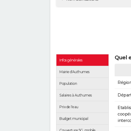
Quel e
Infos générales
Mairie d'Authumes
Régio
Population
Dépar
Salaires à Authumes
Prix de l'eau
Etabli
coopér
Budget municipal
inter
Couverture 5G, mobile