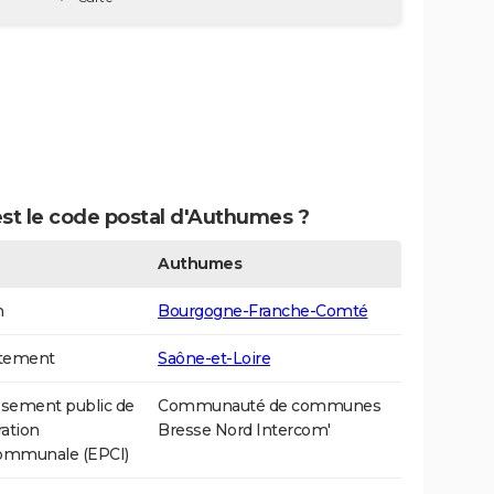
st le code postal d'Authumes ?
Authumes
n
Bourgogne-Franche-Comté
tement
Saône-et-Loire
ssement public de
Communauté de communes
ation
Bresse Nord Intercom'
communale (EPCI)