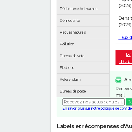
(2023)
Déchetterie Authumes
Densit
Délinquance
(2023)
Risques naturels
Taux 
Pollution
Bureau de vote
d'hab
Elections
A n
Référendum
Recevez
Bureau de poste
mail.
J
En savoir plus sur notre politique de confiden
Labels et récompenses d'A